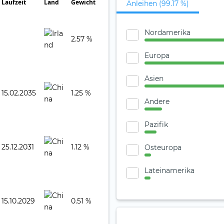
Laufzeit
Land
Gewicht
Anleihen (99.17 %)
Nordamerika
2.57 %
Europa
Asien
15.02.2035
1.25 %
Andere
Pazifik
25.12.2031
1.12 %
Osteuropa
Lateinamerika
15.10.2029
0.51 %