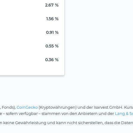
2.67 %
1.56 %
0.91 %
0.55 %
0.36 %
, Fonds),
CoinGecko
(Kryptowährungen) und der Isarvest GmbH. Kurs
rse – sofern verfügbar – stammen von den Anbietern und der
Lang & S
 keine Gewährleistung und kann nicht sicherstellen, dass die Daten