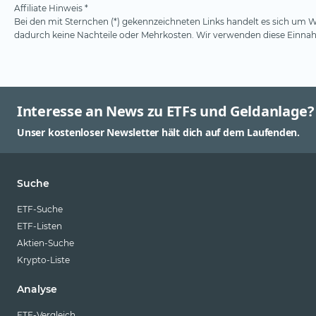
Affiliate Hinweis *
Bei den mit Sternchen (*) gekennzeichneten Links handelt es sich um We
dadurch keine Nachteile oder Mehrkosten. Wir verwenden diese Einnahm
Interesse an News zu ETFs und Geldanlage?
Unser kostenloser Newsletter hält dich auf dem Laufenden.
Suche
ETF-Suche
ETF-Listen
Aktien-Suche
Krypto-Liste
Analyse
ETF-Vergleich