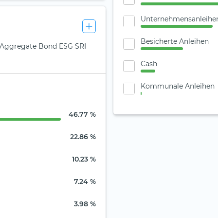
Unternehmensanleihe
Besicherte Anleihen
l Aggregate Bond ESG SRI
Cash
Kommunale Anleihen
46.77 %
22.86 %
10.23 %
7.24 %
3.98 %