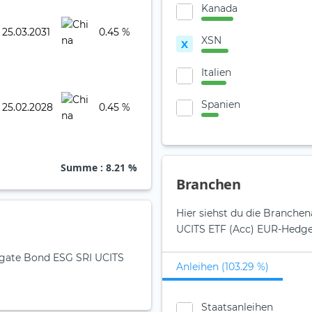
Kanada
25.03.2031
0.45 %
XSN
X
Italien
Spanien
25.02.2028
0.45 %
Summe
: 8.21 %
Branchen
Hier siehst du die Branche
UCITS ETF (Acc) EUR-Hedge
regate Bond ESG SRI UCITS
Anleihen (103.29 %)
Staatsanleihen