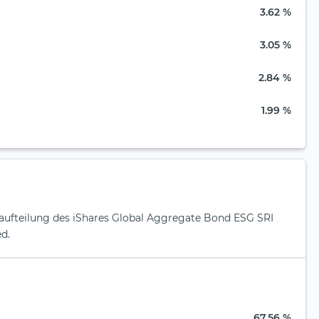
3.62 %
3.05 %
2.84 %
1.99 %
naufteilung des iShares Global Aggregate Bond ESG SRI
d.
67.56 %