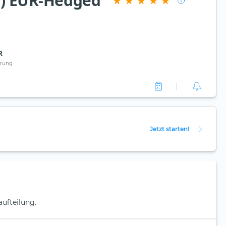
c) EUR-Hedged
R
rung
Jetzt starten!
aufteilung.