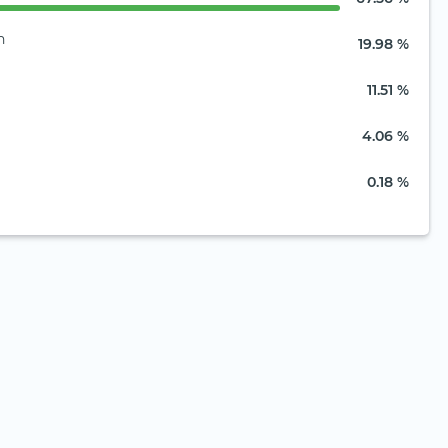
n
19.98 %
11.51 %
4.06 %
0.18 %