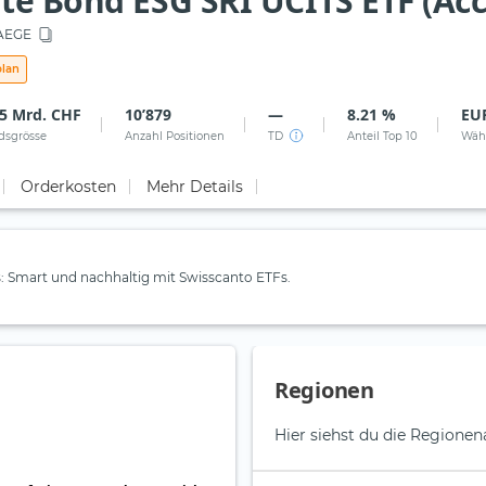
ate Bond ESG SRI UCITS ETF (Ac
AEGE
plan
75 Mrd. CHF
10’879
—
8.21 %
EU
dsgrösse
Anzahl Positionen
TD
Anteil Top 10
Wäh
Orderkosten
Mehr Details
 Smart und nachhaltig mit Swisscanto ETFs.
Regionen
Hier siehst du die Regionen