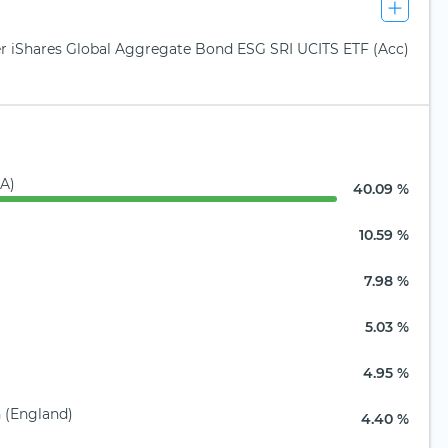
der iShares Global Aggregate Bond ESG SRI UCITS ETF (Acc)
SA)
40.09 %
10.59 %
7.98 %
5.03 %
4.95 %
h (England)
4.40 %