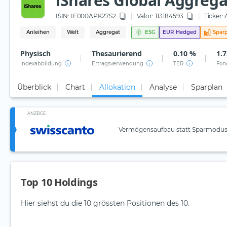
iShares Global Aggreg
ISIN:
IE000APK27S2
Valor: 113184593
Ticker:
Anleihen
Welt
Aggregat
ESG
EUR
Hedged
Spar
Physisch
Thesaurierend
0.10 %
1.
Indexabbildung
Ertragsverwendung
TER
Fon
Überblick
Chart
Allokation
Analyse
Sparplan
ANZEIGE
Vermögensaufbau statt Sparmodus:
Top 10 Holdings
Hier siehst du die 10 grössten Positionen des 10.