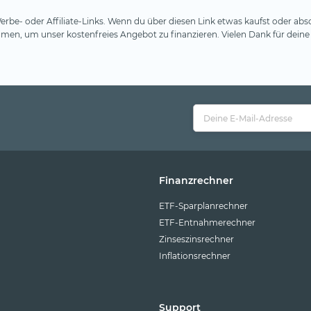
rbe- oder Affiliate-Links. Wenn du über diesen Link etwas kaufst oder absc
en, um unser kostenfreies Angebot zu finanzieren. Vielen Dank für deine
Finanzrechner
ETF-Sparplanrechner
ETF-Entnahmerechner
Zinseszinsrechner
Inflationsrechner
Support