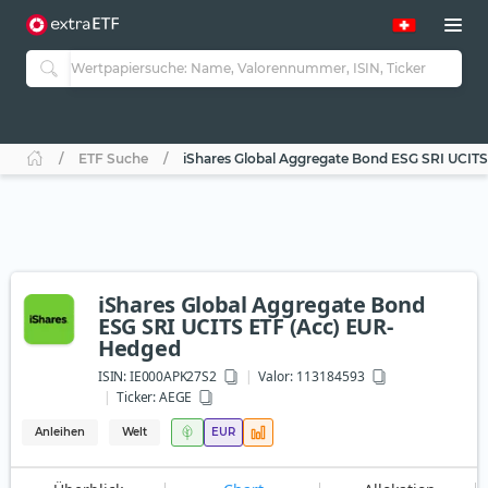
ETF Suche
iShares Global Aggregate Bond ESG SRI UCIT
iShares Global Aggregate Bond
ESG SRI UCITS ETF (Acc) EUR-
Hedged
ISIN:
IE000APK27S2
Valor: 113184593
Ticker:
AEGE
Anleihen
Welt
EUR