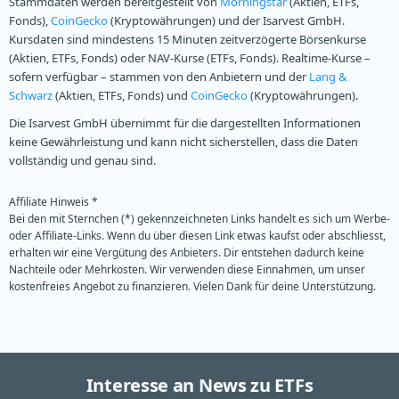
Stammdaten werden bereitgestellt von
Morningstar
(Aktien, ETFs,
Fonds),
CoinGecko
(Kryptowährungen) und der Isarvest GmbH.
Kursdaten sind mindestens 15 Minuten zeitverzögerte Börsenkurse
(Aktien, ETFs, Fonds) oder NAV-Kurse (ETFs, Fonds). Realtime-Kurse –
sofern verfügbar – stammen von den Anbietern und der
Lang &
Schwarz
(Aktien, ETFs, Fonds) und
CoinGecko
(Kryptowährungen).
Die Isarvest GmbH übernimmt für die dargestellten Informationen
keine Gewährleistung und kann nicht sicherstellen, dass die Daten
vollständig und genau sind.
Affiliate Hinweis *
Bei den mit Sternchen (*) gekennzeichneten Links handelt es sich um Werbe-
oder Affiliate-Links. Wenn du über diesen Link etwas kaufst oder abschliesst,
erhalten wir eine Vergütung des Anbieters. Dir entstehen dadurch keine
Nachteile oder Mehrkosten. Wir verwenden diese Einnahmen, um unser
kostenfreies Angebot zu finanzieren. Vielen Dank für deine Unterstützung.
Interesse an News zu ETFs