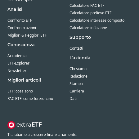
Calcolatore PAC ETF
Analisi
Calcolatore prelievo ETF
Confronto ETF
Calcolatore interesse composto
Confronto azioni
Calcolatore inflazione
Migliori & Peggiori ETF
Supporto
Conoscenza
Contatti
Accademia
L’azienda
ETF-Explorer
Chi siamo
Newsletter
Redazione
Migliori articoli
Stampa
ETF: cosa sono
Carriera
PAC ETF: come funzionano
Dati
Ti aiutiamo a crescere finanziariamente.