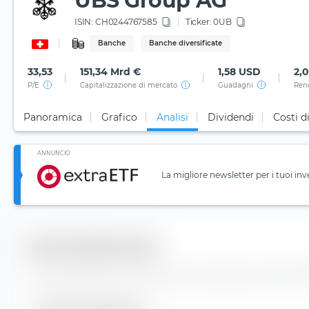
UBS Group AG
ISIN:
CH0244767585
Ticker:
0UB
Banche
Banche diversificate
33,53
151,34 Mrd €
1,58 USD
2,
P/E
Capitalizzazione di mercato
Guadagni
Ren
Panoramica
Grafico
Analisi
Dividendi
Costi d
ANNUNCIO
La migliore newsletter per i tuoi inv
Dati fondamentali
Dati fondamentali e informazioni principali per l'azione 