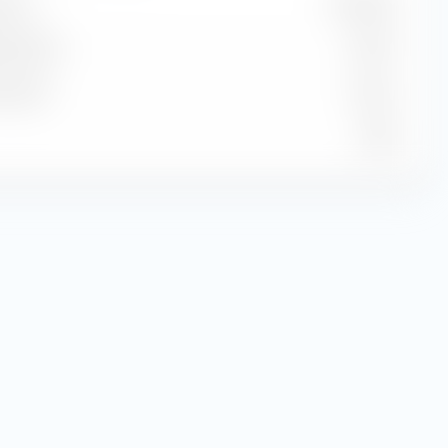
ione
3,39 USD
 stimato
2,02 %
stimato
6,16 %
15,85