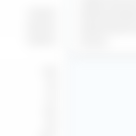
Guadagno stimato per az
151,34 Mrd €
Rendimento dei dividendi
362,72 Mrd €
Rendimento del profitto 
442,33 Mrd €
P/E stimato
33,53
1,98
8,41
48,12
0,96