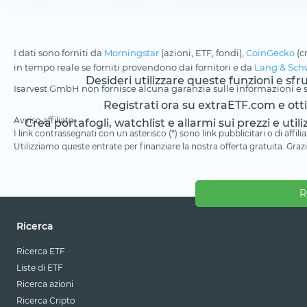
I dati sono forniti da
Morningstar
(azioni, ETF, fondi),
CoinGecko
(c
in tempo reale se forniti provendono dai fornitori e da
Lang & Sch
Desideri utilizzare queste funzioni e sf
Isarvest GmbH non fornisce alcuna garanzia sulle informazioni e su
Registrati ora su extraETF.com e ottien
Avviso affiliato
Crea portafogli, watchlist e allarmi sui prezzi e utili
I link contrassegnati con un asterisco (*) sono link pubblicitari o di aff
Utilizziamo queste entrate per finanziare la nostra offerta gratuita. Grazi
R
Ricerca
Ricerca ETF
Liste di ETF
Ricerca azioni
Ricerca Cripto