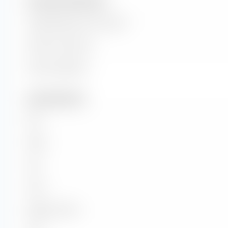
Dimensione dell'azienda
Capitalizzazione di mercato
Valore di mercato
Valore aziendale
Dati fondamentali
P/E
P/BV
P/S
P/CF
Rapporto PEG