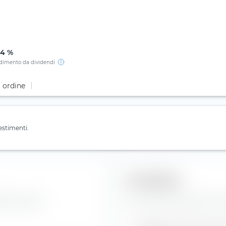
04 %
dimento da dividendi
i ordine
estimenti.
Previsioni
UBS Group AG.
Qui troverai le previsioni s