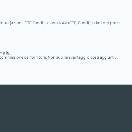
uti (azioni, ETF, fondi) o sono NAV (ETF, Fondi). I dati dei prezzi
nale.
a commissione dal fornitore. Non subirai svantaggi o costi aggiuntivi.