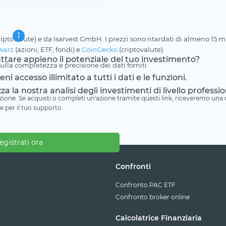
riptovalute) e da Isarvest GmbH. I prezzi sono ritardati di almeno 15 min
warz
(azioni, ETF, fondi) e
CoinGecko
(criptovalute).
ruttare appieno il potenziale del tuo investimento?
lla completezza e precisione dei dati forniti.
i accesso illimitato a tutti i dati e le funzioni.
zza la nostra analisi degli investimenti di livello professio
iliazione. Se acquisti o completi un'azione tramite questi link, riceveremo un
e per il tuo supporto.
egistrati ora
Confronti
Confronto PAC ETF
Confronto broker online
Calcolatrice Finanziaria