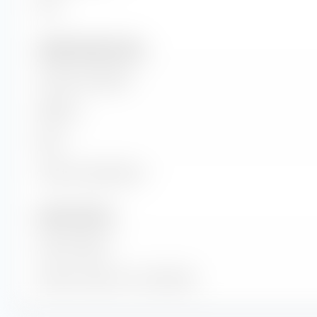
ROI
Vendite e flusso di cassa
Volume di vendita
EBITDA
EBIT
Flusso di cassa libero
Numero di azioni
Azioni emesse
Numero di azioni in circolazione