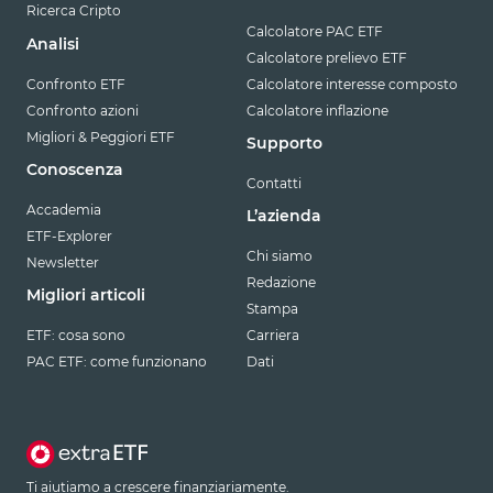
Ricerca Cripto
Calcolatore PAC ETF
Analisi
Calcolatore prelievo ETF
Confronto ETF
Calcolatore interesse composto
Confronto azioni
Calcolatore inflazione
Migliori & Peggiori ETF
Supporto
Conoscenza
Contatti
Accademia
L’azienda
ETF-Explorer
Chi siamo
Newsletter
Redazione
Migliori articoli
Stampa
ETF: cosa sono
Carriera
PAC ETF: come funzionano
Dati
Ti aiutiamo a crescere finanziariamente.