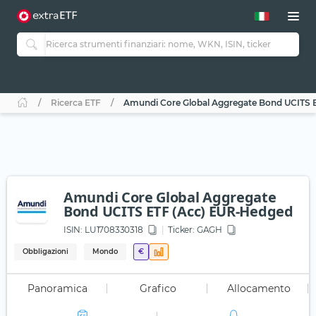
Ricerca ETF
Amundi Core Global Aggregate Bond UCITS 
Amundi Core Global Aggregate
Bond UCITS ETF (Acc) EUR-Hedged
ISIN:
LU1708330318
Ticker:
GAGH
Obbligazioni
Mondo
€
Panoramica
Grafico
Allocamento