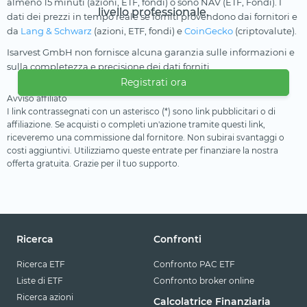
almeno 15 minuti (azioni, ETF, fondi) o sono NAV (ETF, Fondi). I
livello professionale.
dati dei prezzi in tempo reale se forniti provendono dai fornitori e
da
Lang & Schwarz
(azioni, ETF, fondi) e
CoinGecko
(criptovalute).
Isarvest GmbH non fornisce alcuna garanzia sulle informazioni e
sulla completezza e precisione dei dati forniti.
Registrati ora
Avviso affiliato
I link contrassegnati con un asterisco (*) sono link pubblicitari o di
affiliazione. Se acquisti o completi un'azione tramite questi link,
riceveremo una commissione dal fornitore. Non subirai svantaggi o
costi aggiuntivi. Utilizziamo queste entrate per finanziare la nostra
offerta gratuita. Grazie per il tuo supporto.
Ricerca
Confronti
Ricerca ETF
Confronto PAC ETF
Liste di ETF
Confronto broker online
Ricerca azioni
Calcolatrice Finanziaria