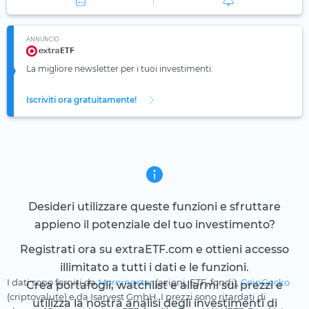
ANNUNCIO
La migliore newsletter per i tuoi investimenti.
Iscriviti ora gratuitamente!
Desideri utilizzare queste funzioni e sfruttare
appieno il potenziale del tuo investimento?
Registrati ora su extraETF.com e ottieni accesso
illimitato a tutti i dati e le funzioni.
I dati sono forniti da
Morningstar
(azioni, ETF, fondi),
CoinGecko
Crea portafogli, watchlist e allarmi sui prezzi e
(criptovalute) e da Isarvest GmbH. I prezzi sono ritardati di
utilizza la nostra analisi degli investimenti di