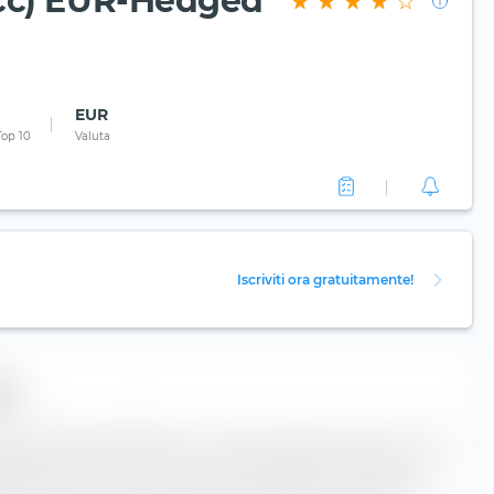
cc) EUR-Hedged
EUR
Top 10
Valuta
Iscriviti ora gratuitamente!
to
one percentuale della struttura del credito dei bond inclusi
egate Bond UCITS ETF (Acc) EUR-Hedged. Più basso è il
è il rischio di insolvenza dell'emittente corrispondente. Il