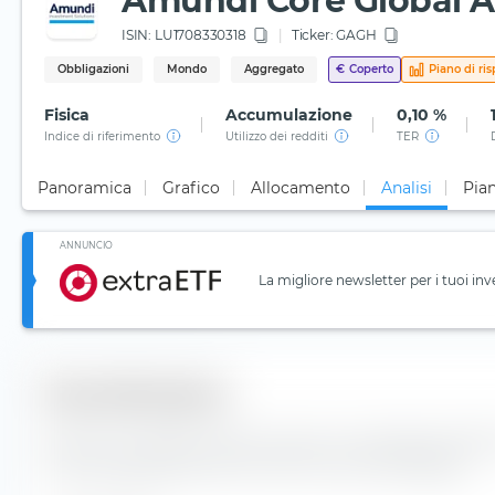
Amundi Core Global 
ISIN:
LU1708330318
Ticker:
GAGH
Obbligazioni
Mondo
Aggregato
€
Coperto
Piano di ri
Fisica
Accumulazione
0,10 %
Indice di riferimento
Utilizzo dei redditi
TER
Panoramica
Grafico
Allocamento
Analisi
Pian
ANNUNCIO
La migliore newsletter per i tuoi inv
Diversificazione
Qui trovi il numero di valori inclusi e la composizione deg
Global Aggregate Bond UCITS ETF (Acc) EUR-Hedged.