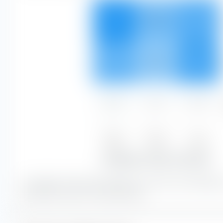
22,16 %
14,00 %
17,40 %
16,21 %
11,21 %
18,94 %
0,06 %
0,01 %
0,00 %
Basso
Medio
Alto
38,43 %
25,22 %
36,34 %
Sensibilità ai tassi di interesse
La maggior parte del portafoglio è costituita da obbligaz
sensibilità ai tassi di interesse basso.