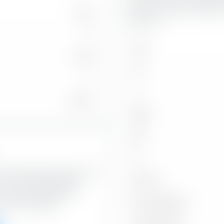
rischio di credito diventa p
12.121
questione.
0
AAA
12.119
AA
2
A
17,13 %
BBB
BB
B
nto estremamente utile per la
Sotto B
di Core Global Aggregate
 base alla qualità del
Non classificato
tassi di interesse.