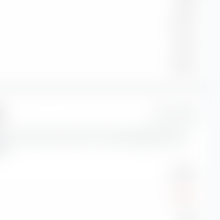
BBB
3,20 %
3,31 %
3,90 %
o
1 Jahr
tori di rischio per Amundi Core Global Aggregate Bond
d.
2,93 %
-2,26 %
-0,61