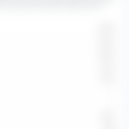
iù rilevante quanto più lunga è la durata dei bond in
10,48 %
46,43 %
24,68 %
10,21 %
0,30 %
—
—
7,90 %