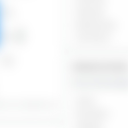
Credito medio
Alto
Cedola media
53,56 %
Rendimento attuale
Credito
Medio
Yield to Maturity
46,36 %
Basso
0,08 %
Indicatori di rischi
Qui trovi importanti indica
UCITS ETF (Acc) EUR-Hedge
Volatilità
ioni con un rating bene e una
Max. Drawdown
Sharpe Ratio