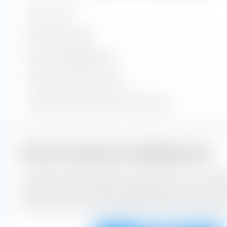
Valori inclusi
Posizioni azionarie
Posizioni obbligazionarie
Posizioni in contanti e altre
% del patrimonio nelle prime 10 posizioni
Stile di investimento obbligazionario
La casella di stile di investimento extraETF è uno strume
costruzione del portafoglio. La casella classifica il Amun
Bond UCITS ETF (Acc) EUR-Hedged lungo l'asse verticale in
credito e lungo l'asse orizzontale in base alla sensibilità ai 