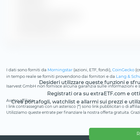
Oltre 30 anni
Durata residua media in anni
Durata media in anni
I dati sono forniti da
Morningstar
(azioni, ETF, fondi),
CoinGecko
(c
in tempo reale se forniti provendono dai fornitori e da
Lang & Sch
Desideri utilizzare queste funzioni e sf
Isarvest GmbH non fornisce alcuna garanzia sulle informazioni e su
Registrati ora su extraETF.com e ottien
Avviso affiliato
Crea portafogli, watchlist e allarmi sui prezzi e utili
I link contrassegnati con un asterisco (*) sono link pubblicitari o di aff
Utilizziamo queste entrate per finanziare la nostra offerta gratuita. Grazi
R