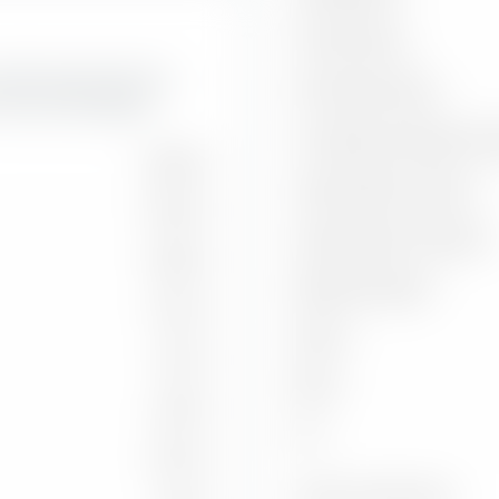
Treynor Ratio
a della durata dei bond
Information Ratio
F (Acc) EUR-Hedged.
Correlazione rispetto all'i
22,08 %
Capture Ratio in salita
16,76 %
Capture Ratio in discesa
14,83 %
Batting Average
12,41 %
Alpha
5,15 %
Beta
4,39 %
2
R
12,74 %
Indice di riferimento