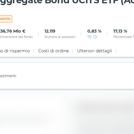
Aggregate Bond UCITS ETF (A
sparmio
136,76 Mio €
12.119
0,83 %
17,13 %
Dimensione del fondo
Numero di posizioni
TD
Percentuale 
o di risparmio
Costi di ordine
Ulteriori dettagli
estimenti.
Struttura del credi
li indici dell'Amundi Core
Qui puoi vedere la suddivisi
in Amundi Core Global Aggr
rating del credito, maggiore 