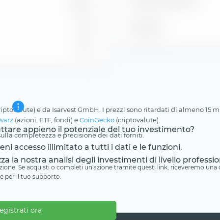
1,36 %
7,67
Posizione
5,67
riptovalute) e da Isarvest GmbH. I prezzi sono ritardati di almeno 15 min
warz
(azioni, ETF, fondi) e
CoinGecko
(criptovalute).
ruttare appieno il potenziale del tuo investimento?
lla completezza e precisione dei dati forniti.
i accesso illimitato a tutti i dati e le funzioni.
zza la nostra analisi degli investimenti di livello professio
iliazione. Se acquisti o completi un'azione tramite questi link, riceveremo un
e per il tuo supporto.
egistrati ora