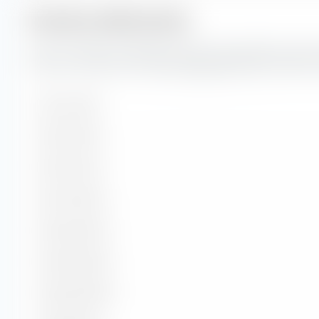
Struttura della durata
Qui puoi vedere la suddivisione percentuale della struttur
inclusi in Amundi Core Global Aggregate Bond UCITS ET
Da 1 a 3 anni
Da 3 a 5 anni
Da 5 a 7 anni
Da 7 a 10 anni
Da 10 a 15 anni
Da 15 a 20 anni
Da 20 a 30 anni