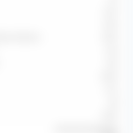
-3,43 %
-0,36 %
ndice di riferimento
61,50 %
54,64
68,41
50,00 %
-1,47 %
0,58
37,82 %
Bloomberg Global Aggregate