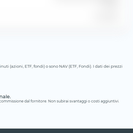
TR USD
31 lug 2026
uti (azioni, ETF, fondi) o sono NAV (ETF, Fondi). I dati dei prezzi
nale.
a commissione dal fornitore. Non subirai svantaggi o costi aggiuntivi.