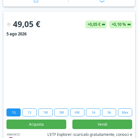
49,05 €
+0,05 €
+0,10 %
5 ago 2026
1G
1S
1M
3M
6M
1A
3A
Max
Acquista
Vendi
L'ETF Explorer: scaricalo gratuitamente, conosci e
ANNUNCIO