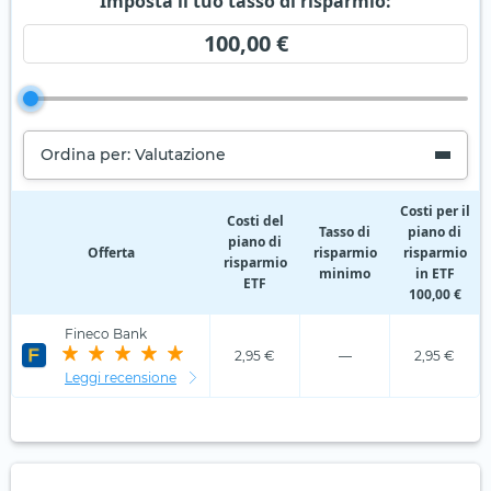
Imposta il tuo tasso di risparmio:
100,00 €
Ordina per: Valutazione
Costi per il
Costi del
Tasso di
piano di
piano di
Offerta
risparmio
risparmio
risparmio
minimo
in ETF
ETF
100,00 €
Fineco Bank
2,95 €
—
2,95 €
Leggi recensione