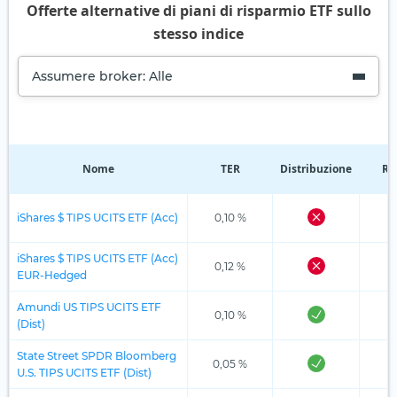
Offerte alternative di piani di risparmio ETF sullo
stesso indice
Assumere broker: Alle
Nome
TER
Distribuzione
Re
iShares $ TIPS UCITS ETF (Acc)
0,10 %
iShares $ TIPS UCITS ETF (Acc)
0,12 %
EUR-Hedged
Amundi US TIPS UCITS ETF
0,10 %
(Dist)
State Street SPDR Bloomberg
0,05 %
U.S. TIPS UCITS ETF (Dist)