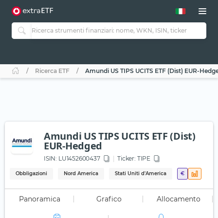
Ricerca ETF
Amundi US TIPS UCITS ETF (Dist) EUR-Hedg
Amundi US TIPS UCITS ETF (Dist)
EUR-Hedged
ISIN:
LU1452600437
Ticker:
TIPE
Obbligazioni
Nord America
Stati Uniti d'America
€
Panoramica
Grafico
Allocamento