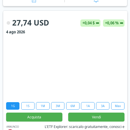
27,74 USD
+0,04 $
+0,06 %
4 ago 2026
1G
1S
1M
3M
6M
1A
3A
Max
Acquista
Vendi
L'ETF Explorer: scaricalo gratuitamente, conosci e
ANNUNCIO