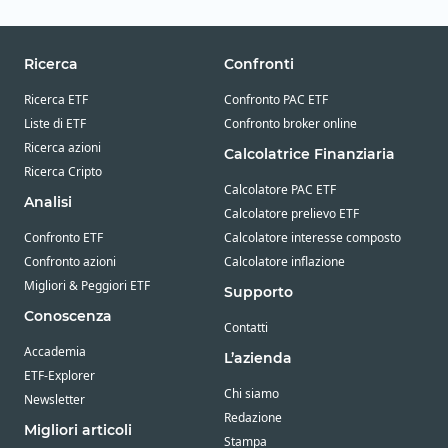
Ricerca
Confronti
Ricerca ETF
Confronto PAC ETF
Liste di ETF
Confronto broker online
Ricerca azioni
Calcolatrice Finanziaria
Ricerca Cripto
Calcolatore PAC ETF
Analisi
Calcolatore prelievo ETF
Confronto ETF
Calcolatore interesse composto
Confronto azioni
Calcolatore inflazione
Migliori & Peggiori ETF
Supporto
Conoscenza
Contatti
Accademia
L’azienda
ETF-Explorer
Chi siamo
Newsletter
Redazione
Migliori articoli
Stampa