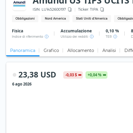
Amundi US TIPS UCITS E
ISIN:
LU1452600197
Ticker:
TIPA
Obbligazioni
Nord America
Stati Uniti d'America
Obbligazio
Fisica
Accumulazione
0,10 %
Indice di riferimento
Utilizzo dei redditi
TER
D
Panoramica
Grafico
Allocamento
Analisi
Diff
23,38 USD
-0,03 $
+0,04 %
6 ago 2026