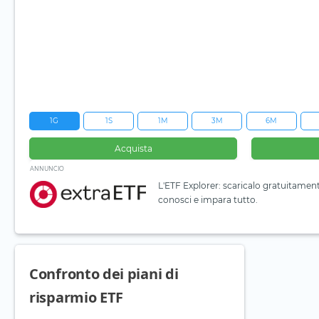
1G
1S
1M
3M
6M
Acquista
ANNUNCIO
L'ETF Explorer: scaricalo gratuitamen
conosci e impara tutto.
Confronto dei piani di
risparmio ETF