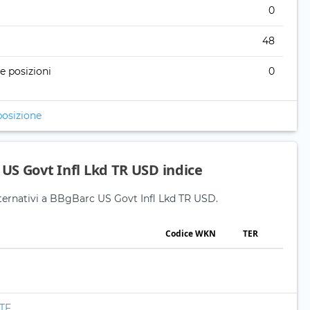
0
48
re posizioni
0
posizione
 US Govt Infl Lkd TR USD indice
alternativi a BBgBarc US Govt Infl Lkd TR USD.
Codice WKN
TER
ETF