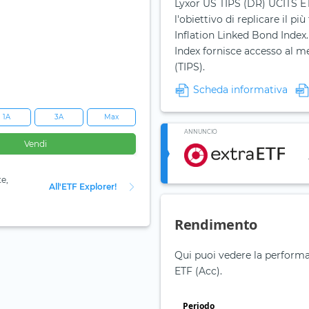
Lyxor US TIPS (DR) UCITS E
l'obiettivo di replicare il p
Inflation Linked Bond Index
Index fornisce accesso al mer
(TIPS).
Scheda informativa
1A
3A
Max
ANNUNCIO
Vendi
te,
All'ETF Explorer!
Rendimento
Qui puoi vedere la performa
ETF (Acc).
Periodo