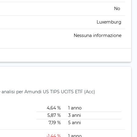
No
Luxemburg
Nessuna informazione
 e analisi per Amundi US TIPS UCITS ETF (Acc)
4,64 %
1 anno
5,87 %
3 anni
7,19 %
5 anni
-1,44 %
1 anno