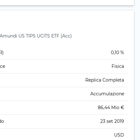
r Amundi US TIPS UCITS ETF (Acc)
R)
0,10 %
ice
Fisica
Replica Completa
Accumulazione
86,44 Mio €
do
23 set 2019
USD