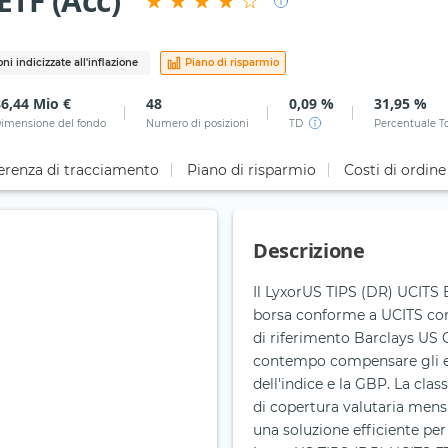
TF (Acc)
ni indicizzate all'inflazione
Piano di risparmio
86,44 Mio €
48
0,09 %
31,95 %
imensione del fondo
Numero di posizioni
TD
Percentuale T
erenza di tracciamento
Piano di risparmio
Costi di ordine
Descrizione
Il LyxorUS TIPS (DR) UCITS
borsa conforme a UCITS con l
di riferimento Barclays US
contempo compensare gli effe
dell'indice e la GBP. La cl
di copertura valutaria mens
una soluzione efficiente per g