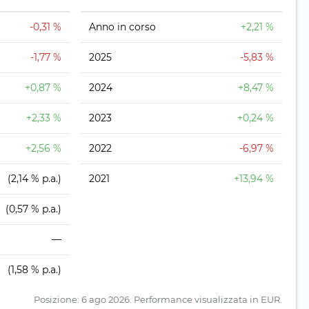
-0,31 %
Anno in corso
+2,21 %
-1,77 %
2025
-5,83 %
+0,87 %
2024
+8,47 %
+2,33 %
2023
+0,24 %
+2,56 %
2022
-6,97 %
(2,14 % p.a.)
2021
+13,94 %
(0,57 % p.a.)
—
(1,58 % p.a.)
Posizione: 6 ago 2026.
Performance visualizzata in EUR.