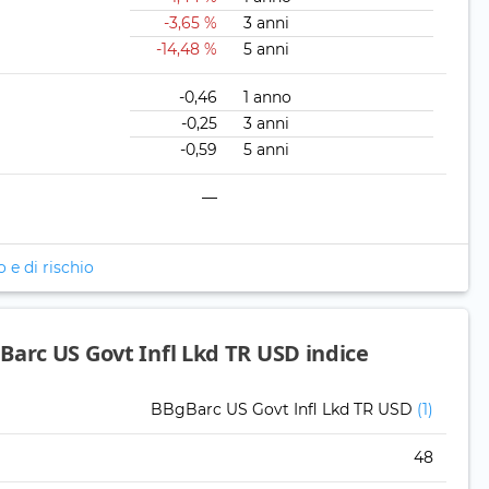
-3,65 %
3 anni
-14,48 %
5 anni
-0,46
1 anno
-0,25
3 anni
-0,59
5 anni
—
o e di rischio
Barc US Govt Infl Lkd TR USD indice
BBgBarc US Govt Infl Lkd TR USD
(1)
48