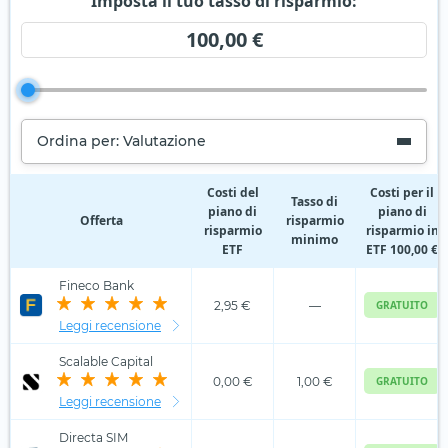
Imposta il tuo tasso di risparmio:
100,00 €
Ordina per: Valutazione
Costi del
Costi per il
Tasso di
piano di
piano di
Offerta
risparmio
risparmio
risparmio in
minimo
ETF
ETF 100,00 €
Fineco Bank
2,95 €
—
GRATUITO
Leggi recensione
Scalable Capital
0,00 €
1,00 €
GRATUITO
Leggi recensione
Directa SIM