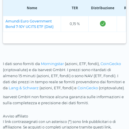
Nome
TER
Distribuzione
Re
Amundi Euro Government
0,15 %
Bond 7-10Y UCITS ETF (Dist)
I dati sono forniti da
Morningstar
(azioni, ETF, fondi),
CoinGecko
(criptovalute) e da Isarvest GmbH. I prezzi sono ritardati di
almeno 15 minuti (azioni, ETF, fondi) o sono NAV (ETF, Fondi). I
dati dei prezzi in tempo reale se forniti provendono dai fornitori e
da
Lang & Schwarz
(azioni, ETF, fondi) e
CoinGecko
(criptovalute).
Isarvest GmbH non fornisce alcuna garanzia sulle informazioni e
sulla completezza e precisione dei dati forniti.
Avviso affiliato
I link contrassegnati con un asterisco (*) sono link pubblicitari o di
affiliazione. Se acquisti o completi un'azione tramite questi link,