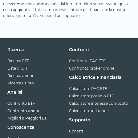
riceveremo una commissione dal fornitore. Non subirai svantaggi o
costi aggiuntivi. Utilizziamo queste entrate per finanziare la nostra
offerta gratuita. Grazie per il tuo supporto.
Ricerca
Confronti
Ricerca ETF
Confronto PAC ETF
Liste di ETF
Confronto broker online
Ricerca azioni
Calcolatrice Finanziaria
Ricerca Cripto
Calcolatore PAC ETF
Analisi
Calcolatore prelievo ETF
Confronto ETF
Calcolatore interesse composto
Confronto azioni
Calcolatore inflazione
Migliori & Peggiori ETF
Supporto
Conoscenza
Contatti