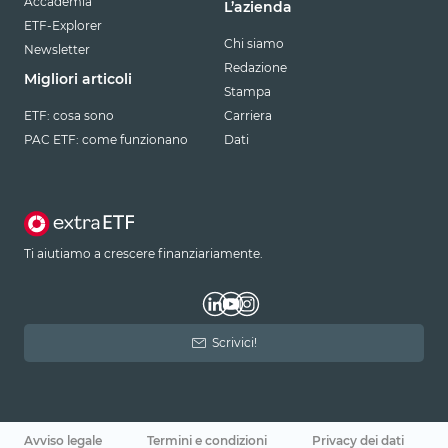
Accademia
L’azienda
ETF-Explorer
Chi siamo
Newsletter
Redazione
Migliori articoli
Stampa
ETF: cosa sono
Carriera
PAC ETF: come funzionano
Dati
Ti aiutiamo a crescere finanziariamente.
Scrivici!
Avviso legale
Termini e condizioni
Privacy dei dati