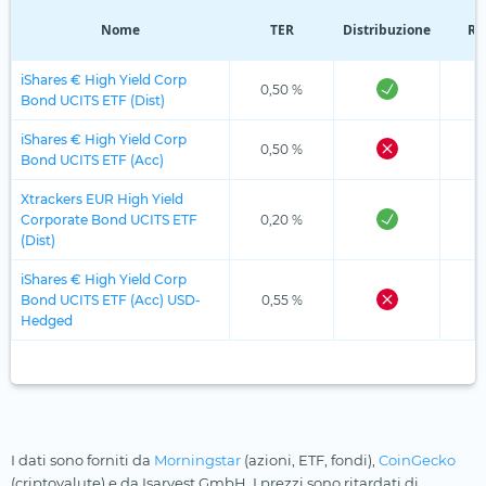
Nome
TER
Distribuzione
Re
iShares € High Yield Corp
0,50 %
Bond UCITS ETF (Dist)
iShares € High Yield Corp
0,50 %
Bond UCITS ETF (Acc)
Xtrackers EUR High Yield
Corporate Bond UCITS ETF
0,20 %
(Dist)
iShares € High Yield Corp
Bond UCITS ETF (Acc) USD-
0,55 %
Hedged
I dati sono forniti da
Morningstar
(azioni, ETF, fondi),
CoinGecko
(criptovalute) e da Isarvest GmbH. I prezzi sono ritardati di