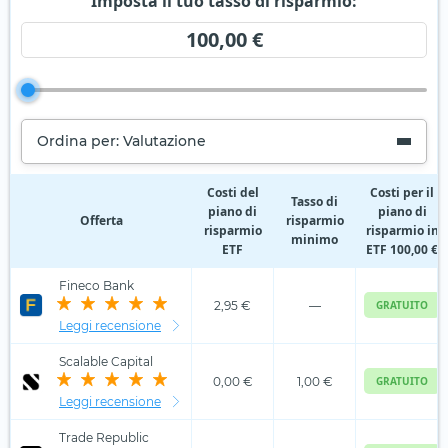
Imposta il tuo tasso di risparmio:
100,00 €
Ordina per: Valutazione
Costi del
Costi per il
Tasso di
piano di
piano di
Offerta
risparmio
risparmio
risparmio in
minimo
ETF
ETF 100,00 €
Fineco Bank
2,95 €
—
GRATUITO
Leggi recensione
Scalable Capital
0,00 €
1,00 €
GRATUITO
Leggi recensione
Trade Republic