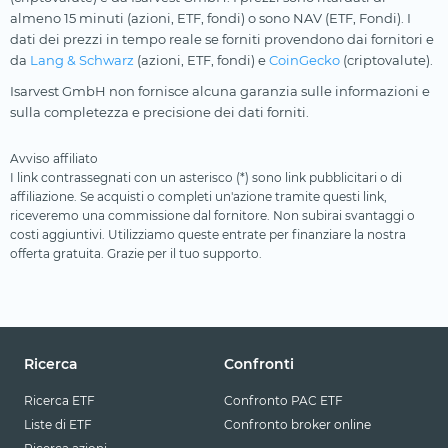
almeno 15 minuti (azioni, ETF, fondi) o sono NAV (ETF, Fondi). I
dati dei prezzi in tempo reale se forniti provendono dai fornitori e
da
Lang & Schwarz
(azioni, ETF, fondi) e
CoinGecko
(criptovalute).
Isarvest GmbH non fornisce alcuna garanzia sulle informazioni e
sulla completezza e precisione dei dati forniti.
Avviso affiliato
I link contrassegnati con un asterisco (*) sono link pubblicitari o di
affiliazione. Se acquisti o completi un'azione tramite questi link,
riceveremo una commissione dal fornitore. Non subirai svantaggi o
costi aggiuntivi. Utilizziamo queste entrate per finanziare la nostra
offerta gratuita. Grazie per il tuo supporto.
Ricerca
Confronti
Ricerca ETF
Confronto PAC ETF
Liste di ETF
Confronto broker online