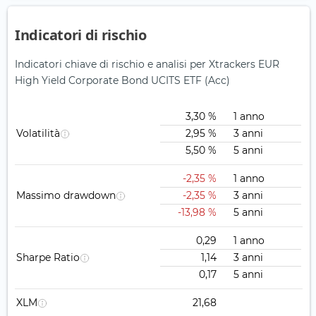
Indicatori di rischio
Indicatori chiave di rischio e analisi per Xtrackers EUR
High Yield Corporate Bond UCITS ETF (Acc)
3,30 %
1 anno
Volatilità
2,95 %
3 anni
5,50 %
5 anni
-2,35 %
1 anno
Massimo drawdown
-2,35 %
3 anni
-13,98 %
5 anni
0,29
1 anno
Sharpe Ratio
1,14
3 anni
0,17
5 anni
XLM
21,68