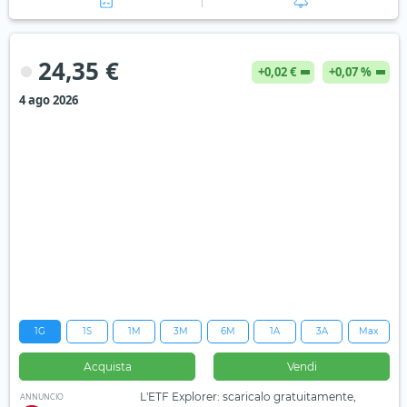
24,35 €
+0,02 €
+0,07 %
4 ago 2026
1G
1S
1M
3M
6M
1A
3A
Max
Acquista
Vendi
L'ETF Explorer: scaricalo gratuitamente,
ANNUNCIO