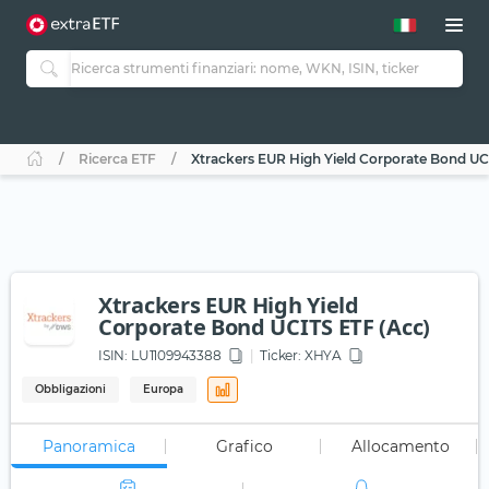
Ricerca ETF
Xtrackers EUR High Yield Corporate Bond UC
Xtrackers EUR High Yield
Corporate Bond UCITS ETF (Acc)
ISIN:
LU1109943388
Ticker:
XHYA
Obbligazioni
Europa
Panoramica
Grafico
Allocamento