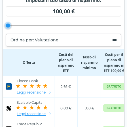
Imposta il tuo tasso di risparmio:
100,00 €
Ordina per: Valutazione
Costi del
Costi per il
Tasso di
piano di
piano di
Offerta
risparmio
risparmio
risparmio in
minimo
ETF
ETF 100,00 €
Fineco Bank
2,95 €
—
GRATUITO
Leggi recensione
Scalable Capital
0,00 €
1,00 €
GRATUITO
Leggi recensione
Trade Republic