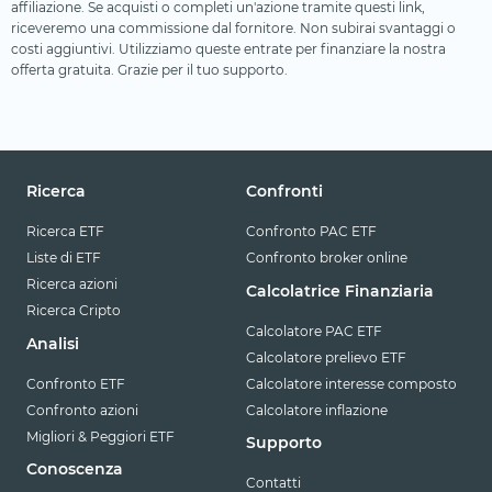
affiliazione. Se acquisti o completi un'azione tramite questi link,
riceveremo una commissione dal fornitore. Non subirai svantaggi o
costi aggiuntivi. Utilizziamo queste entrate per finanziare la nostra
offerta gratuita. Grazie per il tuo supporto.
Ricerca
Confronti
Ricerca ETF
Confronto PAC ETF
Liste di ETF
Confronto broker online
Ricerca azioni
Calcolatrice Finanziaria
Ricerca Cripto
Calcolatore PAC ETF
Analisi
Calcolatore prelievo ETF
Confronto ETF
Calcolatore interesse composto
Confronto azioni
Calcolatore inflazione
Migliori & Peggiori ETF
Supporto
Conoscenza
Contatti