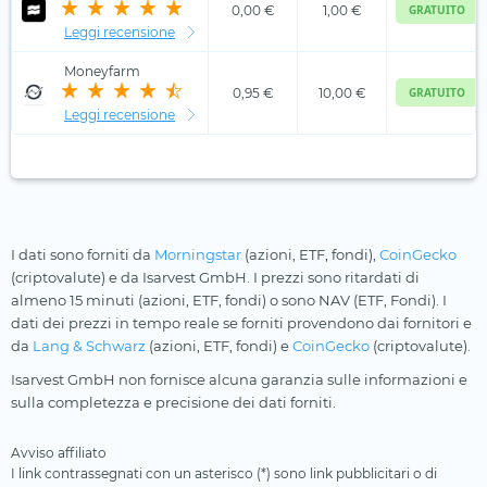
0,00 €
1,00 €
GRATUITO
Leggi recensione
Moneyfarm
0,95 €
10,00 €
GRATUITO
Leggi recensione
I dati sono forniti da
Morningstar
(azioni, ETF, fondi),
CoinGecko
(criptovalute) e da Isarvest GmbH. I prezzi sono ritardati di
almeno 15 minuti (azioni, ETF, fondi) o sono NAV (ETF, Fondi). I
dati dei prezzi in tempo reale se forniti provendono dai fornitori e
da
Lang & Schwarz
(azioni, ETF, fondi) e
CoinGecko
(criptovalute).
Isarvest GmbH non fornisce alcuna garanzia sulle informazioni e
sulla completezza e precisione dei dati forniti.
Avviso affiliato
I link contrassegnati con un asterisco (*) sono link pubblicitari o di