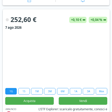
252,60 €
+0,10 €
+0,04 %
7 ago 2026
1G
1S
1M
3M
6M
1A
3A
Max
Acquista
Vendi
L'ETF Explorer: scaricalo gratuitamente, conosci e
ANNUNCIO