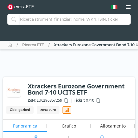
Ricerca ETF
Xtrackers Eurozone Government Bond 7-10 
Xtrackers Eurozone Government
Bond 7-10 UCITS ETF
ISIN:
LU0290357259
Ticker:
X710
Obbligazioni
zona euro
Panoramica
Grafico
Allocamento