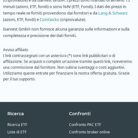
(criptovalute) e da Isarvest GmbH. I prezzi sono ritardati di almeno 15
minuti (azioni, ETF, fondi) o sono NAV (ETF, Fondi). I dati dei prezzi in
tempo reale se forniti provendono dai fornitori e da
Lang & Schwarz
(azioni, ETF, fondi) e
CoinGecko
(criptovalute).
Isarvest GmbH non fornisce alcuna garanzia sulle informazioni e sulla
completezza e precisione dei dati forniti.
Avviso affiliato
I link contrassegnati con un asterisco (*) sono link pubblicitari o di
affiliazione. Se acquisti o completi un'azione tramite questi link, riceveremo
una commissione dal fornitore. Non subirai svantaggi o costi aggiuntivi.
Utilizziamo queste entrate per finanziare la nostra offerta gratuita. Grazie
per il tuo supporto.
Ricerca
Confronti
Ricerca ETF
Confronto PAC ETF
Liste di ETF
Confronto broker online