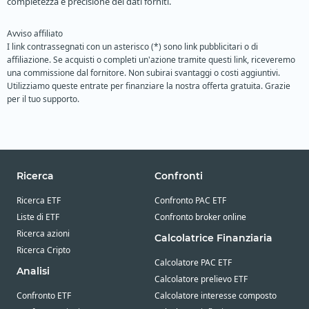
completezza e precisione dei dati forniti.
Avviso affiliato
I link contrassegnati con un asterisco (*) sono link pubblicitari o di
affiliazione. Se acquisti o completi un'azione tramite questi link, riceveremo
una commissione dal fornitore. Non subirai svantaggi o costi aggiuntivi.
Utilizziamo queste entrate per finanziare la nostra offerta gratuita. Grazie
per il tuo supporto.
Ricerca
Confronti
Ricerca ETF
Confronto PAC ETF
Liste di ETF
Confronto broker online
Ricerca azioni
Calcolatrice Finanziaria
Ricerca Cripto
Calcolatore PAC ETF
Analisi
Calcolatore prelievo ETF
Confronto ETF
Calcolatore interesse composto