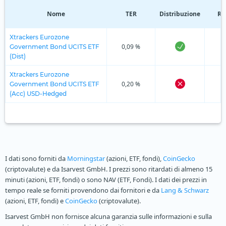
Nome
TER
Distribuzione
Re
Xtrackers Eurozone
0,09 %
Government Bond UCITS ETF
(Dist)
Xtrackers Eurozone
0,20 %
Government Bond UCITS ETF
(Acc) USD-Hedged
I dati sono forniti da
Morningstar
(azioni, ETF, fondi),
CoinGecko
(criptovalute) e da Isarvest GmbH. I prezzi sono ritardati di almeno 15
minuti (azioni, ETF, fondi) o sono NAV (ETF, Fondi). I dati dei prezzi in
tempo reale se forniti provendono dai fornitori e da
Lang & Schwarz
(azioni, ETF, fondi) e
CoinGecko
(criptovalute).
Isarvest GmbH non fornisce alcuna garanzia sulle informazioni e sulla