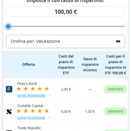
Imposta il tuo tasso di risparmio:
100,00 €
Ordina per: Valutazione
Costi del
Costi per il
Tasso di
piano di
piano di
Offerta
risparmio
risparmio
risparmio in
minimo
ETF
ETF 100,00 €
Fineco Bank
2,95 €
—
GRATUITO
Leggi recensione
Scalable Capital
0,00 €
1,00 €
GRATUITO
Leggi recensione
Trade Republic