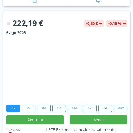
222,19 €
-0,35 €
-0,16 %
6 ago 2026
1G
1S
1M
3M
6M
1A
3A
Max
Acquista
Vendi
L'ETF Explorer: scaricalo gratuitamente,
ANNUNCIO