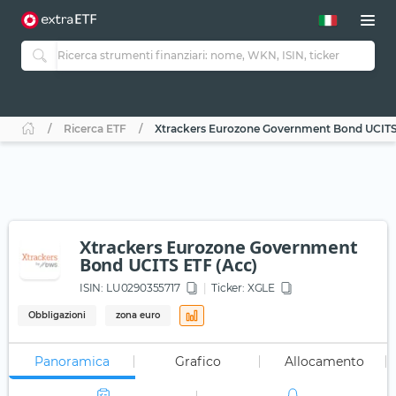
Ricerca ETF
Xtrackers Eurozone Government Bond UCITS
Xtrackers Eurozone Government
Bond UCITS ETF (Acc)
ISIN:
LU0290355717
Ticker:
XGLE
Obbligazioni
zona euro
Panoramica
Grafico
Allocamento