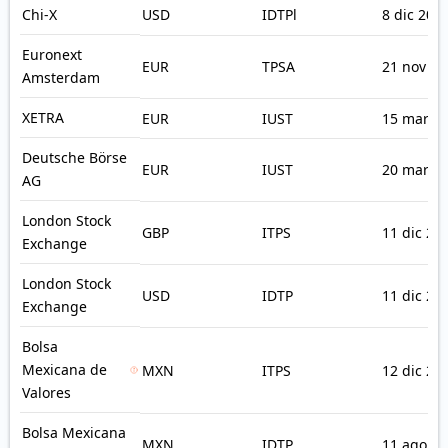
Chi-X
USD
IDTPl
8 dic 200
Euronext
EUR
TPSA
21 nov 20
Amsterdam
XETRA
EUR
IUST
15 mar 2
Deutsche Börse
EUR
IUST
20 mar 2
AG
London Stock
GBP
ITPS
11 dic 20
Exchange
London Stock
USD
IDTP
11 dic 20
Exchange
Bolsa
Mexicana de
MXN
ITPS
12 dic 20
Valores
Bolsa Mexicana
MXN
IDTP
11 ago 2