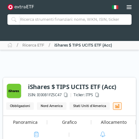
Ricerca ETF
iShares $ TIPS UCITS ETF (Acc)
iShares $ TIPS UCITS ETF (Acc)
ISIN:
IE00B1FZSC47
Ticker:
ITPS
Obbligazioni
Nord America
Stati Uniti d'America
Panoramica
Grafico
Allocamento