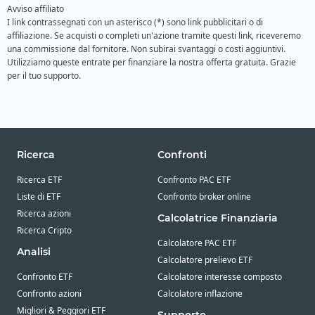
Avviso affiliato
I link contrassegnati con un asterisco (*) sono link pubblicitari o di
affiliazione. Se acquisti o completi un'azione tramite questi link, riceveremo
una commissione dal fornitore. Non subirai svantaggi o costi aggiuntivi.
Utilizziamo queste entrate per finanziare la nostra offerta gratuita. Grazie
per il tuo supporto.
Ricerca
Confronti
Ricerca ETF
Confronto PAC ETF
Liste di ETF
Confronto broker online
Ricerca azioni
Calcolatrice Finanziaria
Ricerca Cripto
Calcolatore PAC ETF
Analisi
Calcolatore prelievo ETF
Confronto ETF
Calcolatore interesse composto
Confronto azioni
Calcolatore inflazione
Migliori & Peggiori ETF