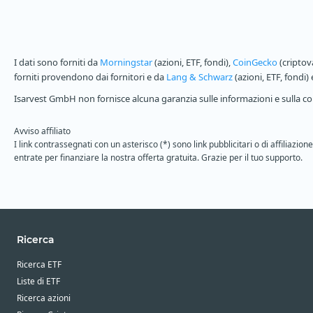
I dati sono forniti da
Morningstar
(azioni, ETF, fondi),
CoinGecko
(criptov
forniti provendono dai fornitori e da
Lang & Schwarz
(azioni, ETF, fondi)
Isarvest GmbH non fornisce alcuna garanzia sulle informazioni e sulla com
Avviso affiliato
I link contrassegnati con un asterisco (*) sono link pubblicitari o di affiliaz
entrate per finanziare la nostra offerta gratuita. Grazie per il tuo supporto.
Ricerca
Ricerca ETF
Liste di ETF
Ricerca azioni