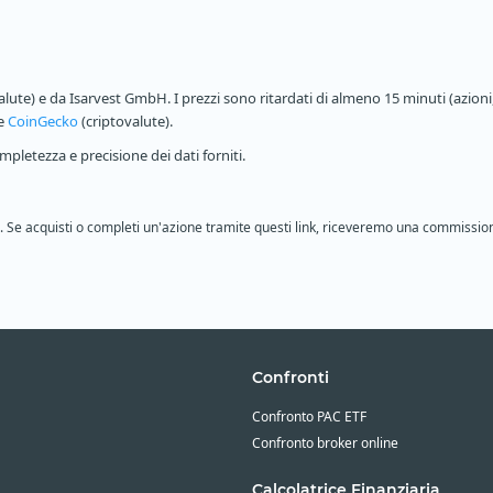
alute) e da Isarvest GmbH. I prezzi sono ritardati di almeno 15 minuti (azioni,
 e
CoinGecko
(criptovalute).
pletezza e precisione dei dati forniti.
ione. Se acquisti o completi un'azione tramite questi link, riceveremo una commissio
Confronti
Confronto PAC ETF
Confronto broker online
Calcolatrice Finanziaria