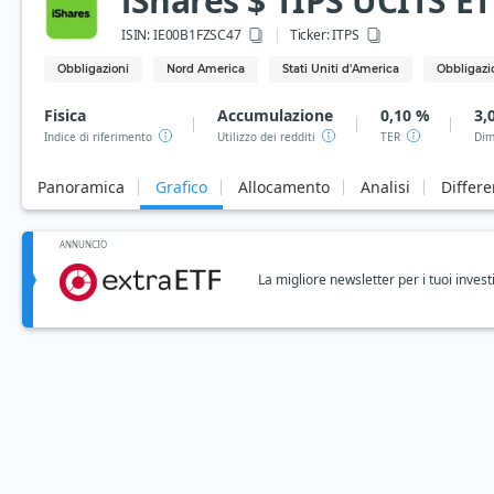
iShares $ TIPS UCITS ET
ISIN:
IE00B1FZSC47
Ticker:
ITPS
Obbligazioni
Nord America
Stati Uniti d'America
Obbligazio
Fisica
Accumulazione
0,10 %
3,
Indice di riferimento
Utilizzo dei redditi
TER
Dim
Panoramica
Grafico
Allocamento
Analisi
Differ
ANNUNCIO
La migliore newsletter per i tuoi invest