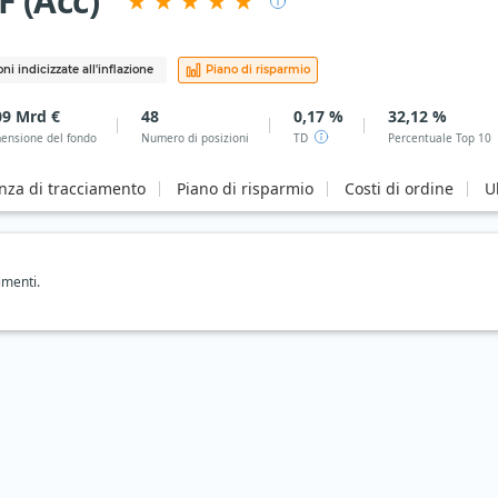
F (Acc)
ni indicizzate all'inflazione
Piano di risparmio
09 Mrd €
48
0,17 %
32,12 %
ensione del fondo
Numero di posizioni
TD
Percentuale Top 10
enza di tracciamento
Piano di risparmio
Costi di ordine
U
imenti.