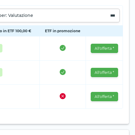
per: Valutazione
io in ETF 100,00 €
ETF in promozione
All'offerta *
All'offerta *
All'offerta *