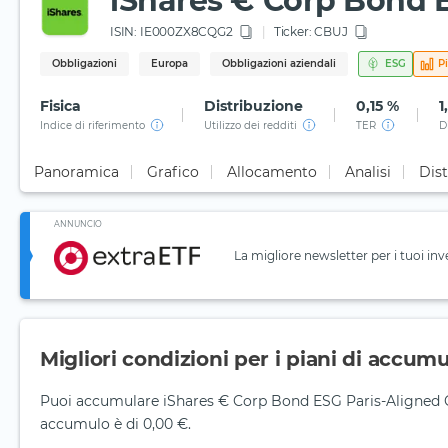
iShares € Corp Bond E
ISIN:
IE000ZX8CQG2
Ticker:
CBUJ
Obbligazioni
Europa
Obbligazioni aziendali
ESG
P
Fisica
Distribuzione
0,15 %
1
Indice di riferimento
Utilizzo dei redditi
TER
D
Panoramica
Grafico
Allocamento
Analisi
Dist
ANNUNCIO
La migliore newsletter per i tuoi inv
Migliori condizioni per i piani di accum
Puoi accumulare iShares € Corp Bond ESG Paris-Aligned Cl
accumulo è di 0,00 €.