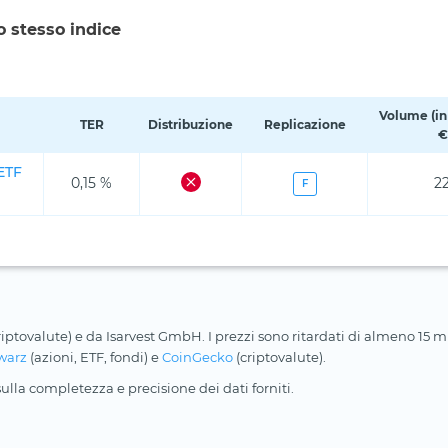
o stesso indice
Volume (in 
TER
Distribuzione
Replicazione
€
ETF
0,15 %
22
F
riptovalute) e da Isarvest GmbH. I prezzi sono ritardati di almeno 15 min
warz
(azioni, ETF, fondi) e
CoinGecko
(criptovalute).
lla completezza e precisione dei dati forniti.