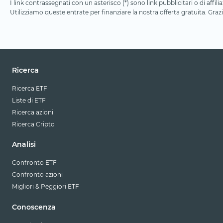
I link contrassegnati con un asterisco (*) sono link pubblicitari o di aff
Utilizziamo queste entrate per finanziare la nostra offerta gratuita. Grazi
Ricerca
Ricerca ETF
Liste di ETF
Ricerca azioni
Ricerca Cripto
Analisi
Confronto ETF
Confronto azioni
Migliori & Peggiori ETF
Conoscenza