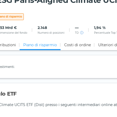
SG Paris-Aligned Climate UCI
iano di risparmio
,53 Mrd €
2.148
—
1,94 %
imensione del fondo
Numero di posizioni
TD
Percentuale Top 
ribuzioni
Piano di risparmio
Costi di ordine
Ulteriori d
estimenti.
ulo ETF
imate UCITS ETF (Dist) presso i seguenti intermediari online a