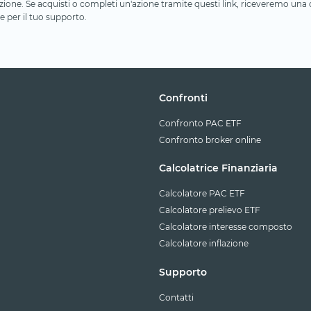
iliazione. Se acquisti o completi un'azione tramite questi link, riceveremo un
e per il tuo supporto.
Confronti
Confronto PAC ETF
Confronto broker online
Calcolatrice Finanziaria
Calcolatore PAC ETF
Calcolatore prelievo ETF
Calcolatore interesse composto
Calcolatore inflazione
Supporto
Contatti