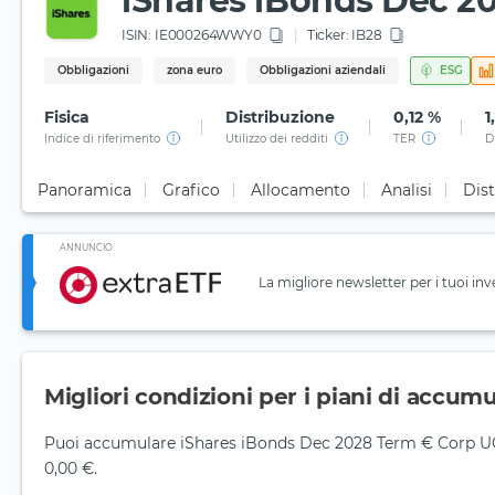
iShares iBonds Dec 20
ISIN:
IE000264WWY0
Ticker:
IB28
Obbligazioni
zona euro
Obbligazioni aziendali
ESG
Fisica
Distribuzione
0,12 %
1
Indice di riferimento
Utilizzo dei redditi
TER
D
Panoramica
Grafico
Allocamento
Analisi
Dist
ANNUNCIO
La migliore newsletter per i tuoi inv
Migliori condizioni per i piani di accum
Puoi accumulare iShares iBonds Dec 2028 Term € Corp UCIT
0,00 €.