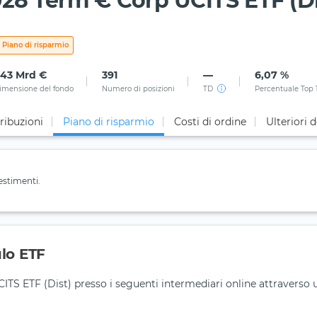
28 Term € Corp UCITS ETF (Di
Piano di risparmio
,43 Mrd €
391
—
6,07 %
imensione del fondo
Numero di posizioni
TD
Percentuale Top 
ribuzioni
Piano di risparmio
Costi di ordine
Ulteriori d
estimenti.
ulo ETF
S ETF (Dist) presso i seguenti intermediari online attraverso 