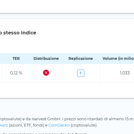
o stesso indice
TER
Distribuzione
Replicazione
Volume (in milion
0,12 %
1.033
F
riptovalute) e da Isarvest GmbH. I prezzi sono ritardati di almeno 15 min
warz
(azioni, ETF, fondi) e
CoinGecko
(criptovalute).