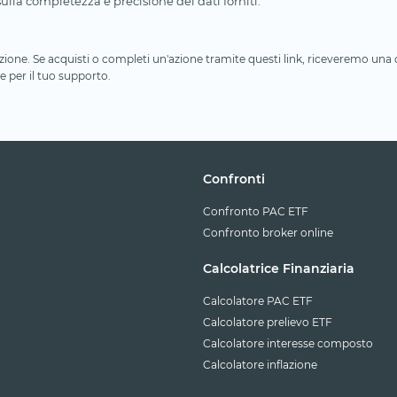
lla completezza e precisione dei dati forniti.
iliazione. Se acquisti o completi un'azione tramite questi link, riceveremo un
e per il tuo supporto.
Confronti
Confronto PAC ETF
Confronto broker online
Calcolatrice Finanziaria
Calcolatore PAC ETF
Calcolatore prelievo ETF
Calcolatore interesse composto
Calcolatore inflazione