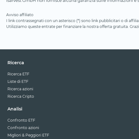
Isarvest GmbH non fornisce alcuna garanzia sulle informazioni e su
Avviso affiliato
I link contrassegnati con un asterisco (*) sono link pubblicitari o di aff
Utilizziamo queste entrate per finanziare la nostra offerta gratuita. Grazi
Ricerca
Ricerca ETF
Liste di ETF
Ricerca azioni
Ricerca Cripto
Analisi
Confronto ETF
Confronto azioni
Migliori & Peggiori ETF