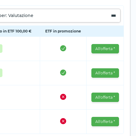
per: Valutazione
io in ETF 100,00 €
ETF in promozione
All'offerta *
All'offerta *
All'offerta *
All'offerta *