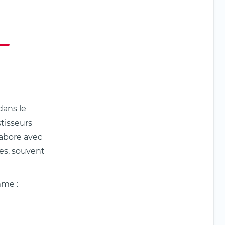
dans le
tisseurs
labore avec
ues, souvent
mme :