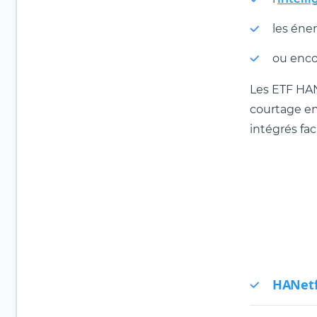
les éner
ou enco
Les ETF HAN
courtage en
intégrés fa
HANetf