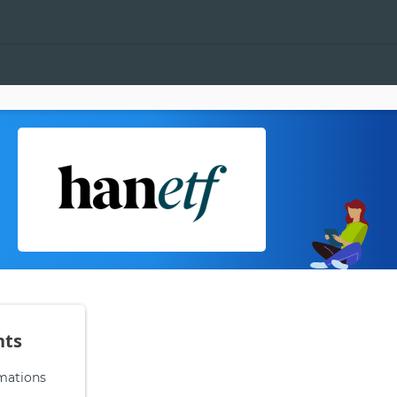
nts
rmations