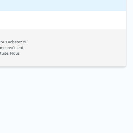
i vous achetez ou
 inconvénient,
atuite. Nous
ls risques
ment acheter des ETF