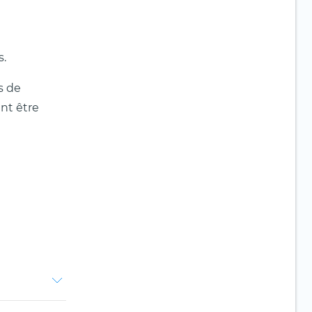
s.
s de
nt être