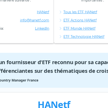
manière suivante :
importantes :
HANetf
Tous les ETF HANetf
info@hanetf.com
ETF Actions HANetf
ia:
LinkedIn
ETF Monde HANetf
ETF Technologie HANetf
un fournisseur d’ETF reconnu pour sa capac
fférenciantes sur des thématiques de croi
Country Manager France
HANetf