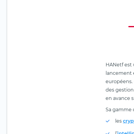
HANetf est 
lancement et
européens. 
des gestion
en avance s
Sa gamme c
les
cry
l’
intelli