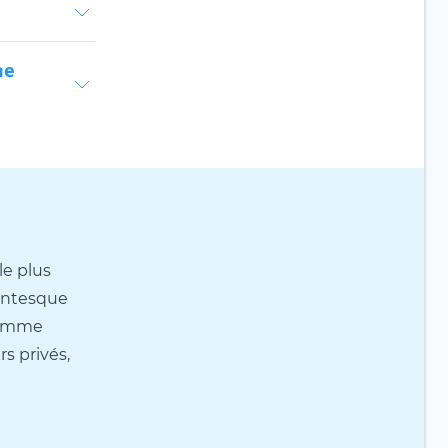
me
le plus
antesque
 comme
rs privés,