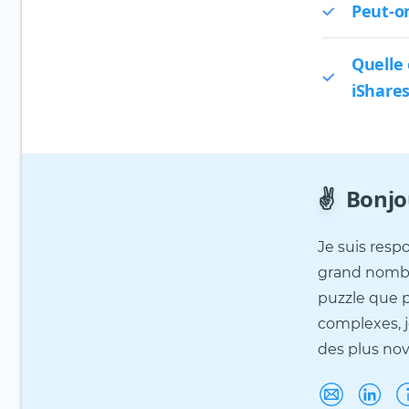
Peut-on
Quelle
iShare
✌️
Bonjo
Je suis resp
grand nombr
puzzle que 
complexes, je
des plus nov