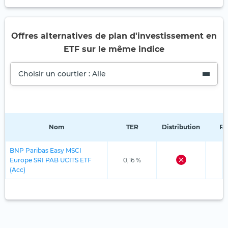
Offres alternatives de plan d'investissement en
ETF sur le même indice
Choisir un courtier : Alle
Nom
TER
Distribution
Ré
BNP Paribas Easy MSCI
Europe SRI PAB UCITS ETF
0,16 %
(Acc)