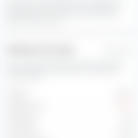
Avec 32,32 %, les actions Blend avec une capitalisation
boursière grandes constituent la plus grande part du
portefeuille.
Les actions Blend sont une combinaison
d'actions Value et Growth
Indicateurs de risque
1 Jahr
Vous trouverez ici des indicateurs de risque importants
concernant BNP Paribas Easy MSCI Europe SRI PAB
UCITS ETF (Dist).
Volatilité
14,34 %
Drawdown max.
-10,02 %
Sharpe Ratio
1,04
Treynor Ratio
11,71 %