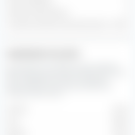
Positions obligataires
0
Trésorerie et autres positions
3
% du patrimoine dans les 10 premières positions
26,79 %
Capitalisation boursière
Ici, vous pouvez voir la répartition en pourcentage du
BNP Paribas Easy MSCI Europe SRI PAB UCITS ETF (Dist)
selon la capitalisation boursière. La capitalisation
boursière reflète la valeur boursière actuelle d'une
entreprise cotée en bourse.
Très forte
26,72 %
Forte
38,92 %
Moyenne
33,42 %