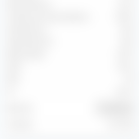
Ratio d'information
-1,04 %
Corrélation avec l'indice de référence
97,03 %
Capture Ratio Up
94,37
Capture Ratio Down
132,21
Batting Average
41,67 %
Alpha
-9,54 %
Beta
1,30
2
94,14 %
R
Morningstar DM
Benchmark
Eur TME NR EUR
À la date du
31 juil. 2026