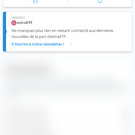
ANNONCE
Ne manquez plus rien en restant connecté aux dernières
nouvelles de la part d'extraETF .
S'inscrire à notre newsletter !
Diversification
Vous trouverez ici le nombre de valeurs composants
l'indice BNP Paribas Easy MSCI Europe SRI PAB UCITS ETF
(Dist).
Valeurs contenues
114
Positions en actions
111