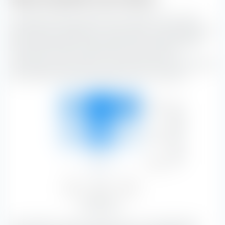
La "Boîte de style de placement extraETF" est un outil
extrêmement utile pour la construction de portefeuille. La
boîte classe le BNP Paribas Easy MSCI Europe SRI PAB
UCITS ETF (Dist) le long de l'axe vertical selon la
capitalisation boursière, et le long de l'axe horizontal selon
les caractéristiques de substance et de croissance.
Forte
Capitalisation boursière
12,49 %
32,32 %
20,82 %
65,63 %
Moyen
7,13 %
21,61 %
4,68 %
33,42 %
Faible
—
0,94 %
—
0,94 %
Value
Blend
Growth
19,62 %
54,88 %
25,50 %
Type d'actions