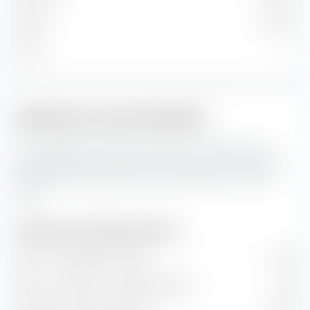
Faible
0,94 %
Micro
—
Indicateurs de portefeuille
Ceci représente les prévisions pour les indicateurs de
portefeuille ainsi que les taux de valeur et de croissance
de BNP Paribas Easy MSCI Europe SRI PAB UCITS ETF
(Dist).
Indicateurs de portefeuille (prévision)
Ratio cours/bénéfice (PER)
17,26
Ratio cours/valeur comptable (P/B)
2,56