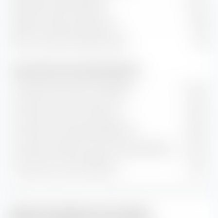
Rendement des dividendes
3,24 %
Rapport prix/flux de trésorerie
12,83
Ratio cours/chiffre d'affaires (P/S)
1,60
Taux de valeur et de croissance (prévision)
Croissance de la valeur comptable
0,34 %
Croissance du flux de trésorerie
7,69 %
Croissance historique des bénéfices
6,38 %
Croissance estimée à long terme des bénéfices
8,13 %
Croissance du chiffre d'affaires
2,31 %
Style de gestion des actions