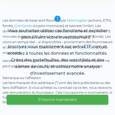
Les données de base sont fournies par
Morningstar
(actions, ETFs,
fonds),
CoinGecko
(crypto-monnaies) et Isarvest GmbH. Les
Vous souhaitez utiliser ces fonctions et exploiter
données de cours sont des cours de bourse différés d'au moins 15
minutes (actions, ETF, fonds) ou des cours de VNI (ETF, fonds). Les
pleinement votre investissement ?
cours en temps réel - si disponibles - proviennent des fournisseurs
Inscrivez-vous maintenant sur extraETF.com et
et de
Lang & Schwarz
(actions, ETF, fonds) et
CoinGecko
(crypto-
monnaies).
accédez à toutes les données et fonctionnalités.
Créez des portefeuilles, des watchlists et des
Isarvest GmbH ne garantit pas les informations présentées et ne
peut pas assurer que les données sont complètes et exactes.
alertes de cours, et utilisez notre analyse
d'investissement avancée.
Remarque sur l'affiliation
Les liens marqués d'un astérisque (*) sont des liens publicitaires ou des
liens d'affiliation. Si vous achetez ou concluez via ce lien, nous recevons
une rémunération du fournisseur. Cela n'occasionne ni inconvénient, ni
frais supplémentaire pour vous. Nous utilisons ces revenus pour
S'inscrire maintenant
financer notre offre gratuite. Nous vous remercions de votre soutien.