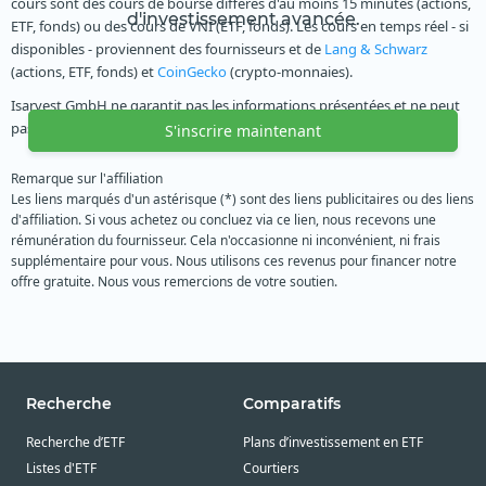
cours sont des cours de bourse différés d'au moins 15 minutes (actions,
d'investissement avancée.
ETF, fonds) ou des cours de VNI (ETF, fonds). Les cours en temps réel - si
disponibles - proviennent des fournisseurs et de
Lang & Schwarz
(actions, ETF, fonds) et
CoinGecko
(crypto-monnaies).
Isarvest GmbH ne garantit pas les informations présentées et ne peut
pas assurer que les données sont complètes et exactes.
S'inscrire maintenant
Remarque sur l'affiliation
Les liens marqués d'un astérisque (*) sont des liens publicitaires ou des liens
d'affiliation. Si vous achetez ou concluez via ce lien, nous recevons une
rémunération du fournisseur. Cela n'occasionne ni inconvénient, ni frais
supplémentaire pour vous. Nous utilisons ces revenus pour financer notre
offre gratuite. Nous vous remercions de votre soutien.
Recherche
Comparatifs
Recherche d’ETF
Plans d’investissement en ETF
Listes d'ETF
Courtiers