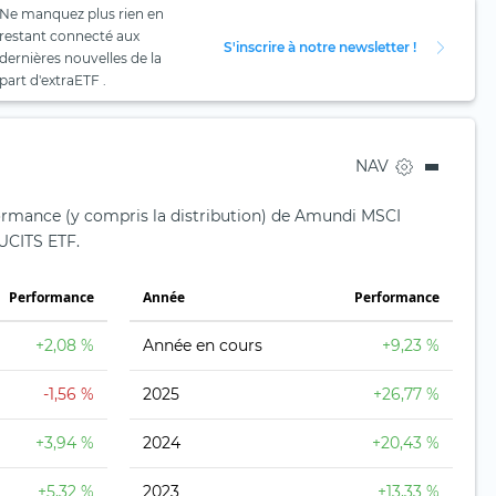
Ne manquez plus rien en
restant connecté aux
S'inscrire à notre newsletter !
dernières nouvelles de la
part d'extraETF .
NAV
formance (y compris la distribution) de Amundi MSCI
CITS ETF.
Performance
Année
Performance
+2,08 %
Année en cours
+9,23 %
-1,56 %
2025
+26,77 %
+3,94 %
2024
+20,43 %
+5,32 %
2023
+13,33 %