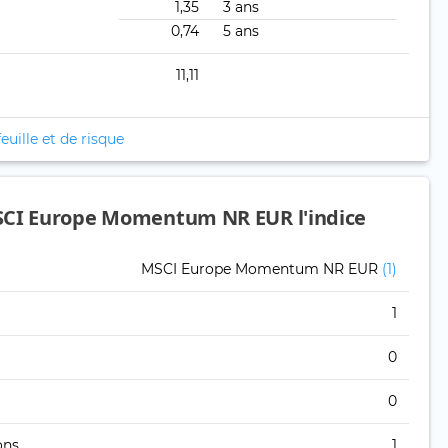
1,35
3 ans
0,74
5 ans
11,11
euille et de risque
SCI Europe Momentum NR EUR l'indice
MSCI Europe Momentum NR EUR
(1)
1
0
0
ons
1