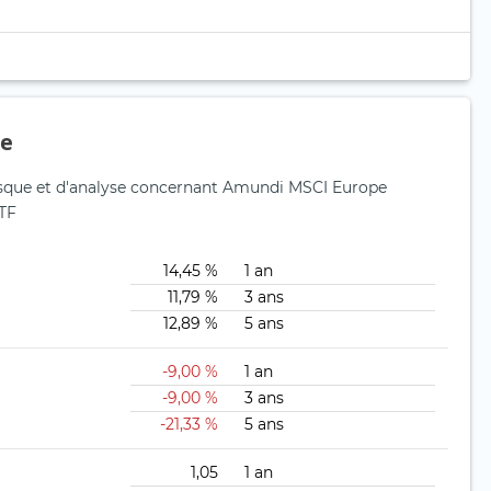
ue
risque et d'analyse concernant Amundi MSCI Europe
TF
14,45 %
1 an
11,79 %
3 ans
12,89 %
5 ans
-9,00 %
1 an
-9,00 %
3 ans
-21,33 %
5 ans
1,05
1 an