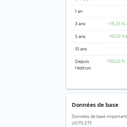
1 an
3 ans
+76,33 %
+65,51 %
5 ans
10 ans
+150,20 %
Depuis
l'édition
Données de base
Données de base importan
UCITS ETF