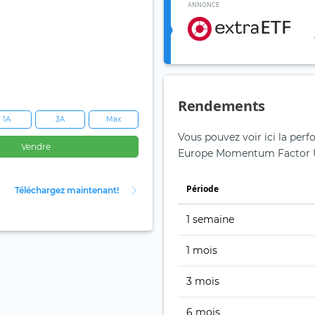
ANNONCE
Rendements
1A
3A
Max
Vous pouvez voir ici la per
Vendre
Europe Momentum Factor U
Période
Téléchargez maintenant!
1 semaine
1 mois
3 mois
6 mois