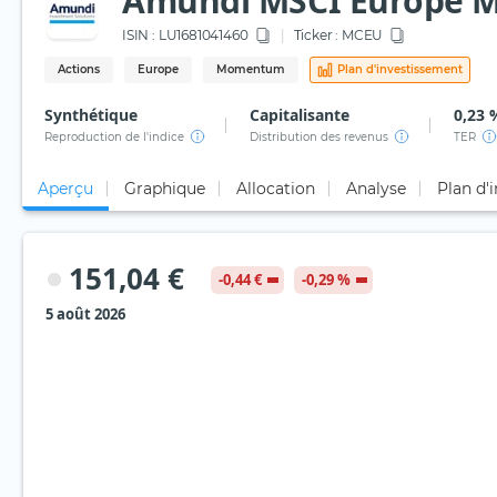
Amundi MSCI Europe M
ISIN :
LU1681041460
Ticker :
MCEU
Actions
Europe
Momentum
Plan d'investissement
Synthétique
Capitalisante
0,23 
Reproduction de l'indice
Distribution des revenus
TER
Aperçu
Graphique
Allocation
Analyse
Plan d'
151,04 €
-0,44 €
-0,29 %
5 août 2026