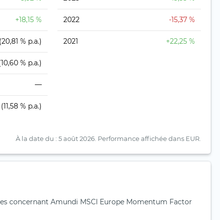
+18,15 %
2022
-15,37 %
(20,81 % p.a.)
2021
+22,25 %
(10,60 % p.a.)
—
(11,58 % p.a.)
À la date du : 5 août 2026.
Performance affichée dans EUR.
tes concernant Amundi MSCI Europe Momentum Factor