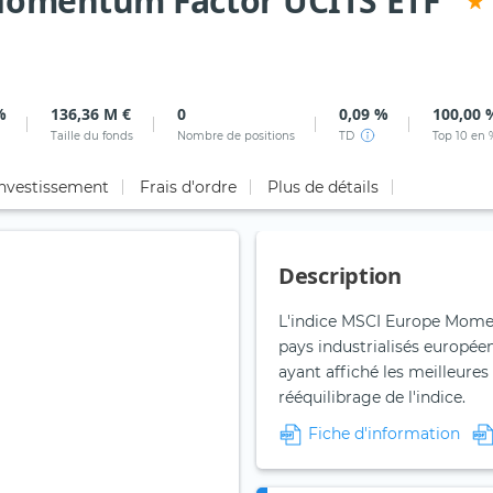
omentum Factor UCITS ETF
%
136,36 M €
0
0,09 %
100,00 
Taille du fonds
Nombre de positions
TD
Top 10 en 
investissement
Frais d'ordre
Plus de détails
Description
L'indice MSCI Europe Moment
pays industrialisés européen
ayant affiché les meilleures
rééquilibrage de l'indice.
Fiche d'information