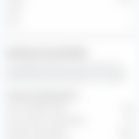
Faible
—
Micro
—
Indicateurs de portefeuille
Ceci représente les prévisions pour les indicateurs de
portefeuille ainsi que les taux de valeur et de croissance
de Amundi MSCI Europe Momentum Factor UCITS ETF.
Indicateurs de portefeuille (prévision)
Ratio cours/bénéfice (PER)
14,04
Ratio cours/valeur comptable (P/B)
2,31
Rendement des dividendes
3,08 %