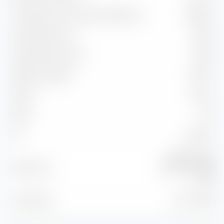
Corrélation avec l'indice de référence
99,98 %
Capture Ratio Up
100,75
Capture Ratio Down
102,55
Batting Average
41,67 %
Alpha
-0,34 %
Beta
1,02
2
99,97 %
R
MSCI Europe
Benchmark
Momentum NR
EUR
À la date du
31 juil. 2026