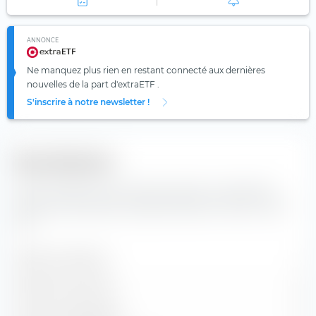
ANNONCE
Ne manquez plus rien en restant connecté aux dernières
nouvelles de la part d'extraETF .
S'inscrire à notre newsletter !
Diversification
Vous trouverez ici le nombre de valeurs composants
l'indice Amundi MSCI Europe Momentum Factor UCITS
ETF.
Valeurs contenues
1
Positions en actions
0