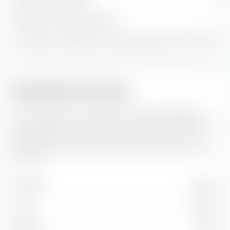
Positions obligataires
0
Trésorerie et autres positions
1
% du patrimoine dans les 10 premières positions
100,00 %
Capitalisation boursière
Ici, vous pouvez voir la répartition en pourcentage du
Amundi MSCI Europe Momentum Factor UCITS ETF selon
la capitalisation boursière. La capitalisation boursière
reflète la valeur boursière actuelle d'une entreprise cotée
en bourse.
Très forte
60,24 %
Forte
33,94 %
Moyenne
5,82 %