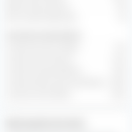
Rapport prix/flux de trésorerie
9,52
Ratio cours/chiffre d'affaires (P/S)
1,72
Taux de valeur et de croissance (prévision)
Croissance de la valeur comptable
1,71 %
Croissance du flux de trésorerie
-2,73 %
Croissance historique des bénéfices
2,85 %
Croissance estimée à long terme des bénéfices
10,28 %
Croissance du chiffre d'affaires
-0,06 %
Style de gestion des actions