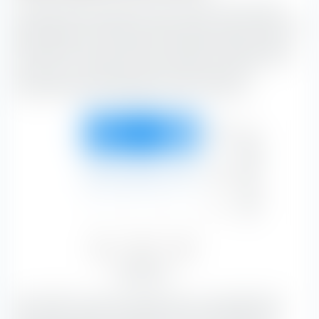
La "Boîte de style de placement extraETF" est un outil
extrêmement utile pour la construction de portefeuille. La
boîte classe le Amundi MSCI Europe Momentum Factor
UCITS ETF le long de l'axe vertical selon la capitalisation
boursière, et le long de l'axe horizontal selon les
caractéristiques de substance et de croissance.
Forte
Capitalisation boursière
31,09 %
37,52 %
25,58 %
94,18 %
Moyen
2,04 %
2,34 %
1,43 %
5,82 %
Faible
—
—
—
—
Value
Blend
Growth
33,13 %
39,86 %
27,01 %
Type d'actions
Avec 37,52 %, les actions Blend avec une capitalisation
boursière grandes constituent la plus grande part du