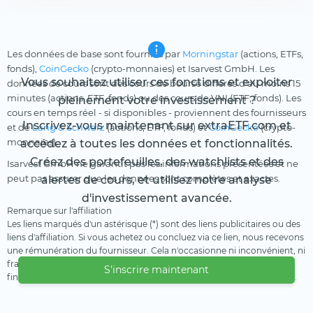
Les données de base sont fournies par
Morningstar
(actions, ETFs,
fonds),
CoinGecko
(crypto-monnaies) et Isarvest GmbH. Les
Vous souhaitez utiliser ces fonctions et exploiter
données de cours sont des cours de bourse différés d'au moins 15
minutes (actions, ETF, fonds) ou des cours de VNI (ETF, fonds). Les
pleinement votre investissement ?
cours en temps réel - si disponibles - proviennent des fournisseurs
Inscrivez-vous maintenant sur extraETF.com et
et de
Lang & Schwarz
(actions, ETF, fonds) et
CoinGecko
(crypto-
monnaies).
accédez à toutes les données et fonctionnalités.
Créez des portefeuilles, des watchlists et des
Isarvest GmbH ne garantit pas les informations présentées et ne
peut pas assurer que les données sont complètes et exactes.
alertes de cours, et utilisez notre analyse
d'investissement avancée.
Remarque sur l'affiliation
Les liens marqués d'un astérisque (*) sont des liens publicitaires ou des
liens d'affiliation. Si vous achetez ou concluez via ce lien, nous recevons
une rémunération du fournisseur. Cela n'occasionne ni inconvénient, ni
frais supplémentaire pour vous. Nous utilisons ces revenus pour
S'inscrire maintenant
financer notre offre gratuite. Nous vous remercions de votre soutien.