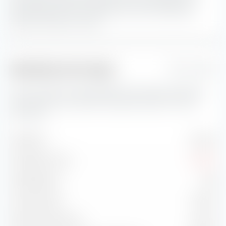
portefeuille.
Les actions Blend sont une combinaison
d'actions Value et Growth
Indicateurs de risque
1 Jahr
Vous trouverez ici des indicateurs de risque importants
concernant Amundi MSCI Europe Momentum Factor
UCITS ETF.
Volatilité
14,45 %
Drawdown max.
-9,00 %
Sharpe Ratio
1,05
Treynor Ratio
15,16 %
Ratio d'information
-0,24 %