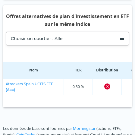
Offres alternatives de plan d'investissement en ETF
sur le même indice
Choisir un courtier : Alle
Nom
TER
Distribution
Ré
Xtrackers Spain UCITS ETF
0,30 %
(Acc)
Les données de base sont fournies par
Morningstar
(actions, ETFs,
fonds),
CoinGecko
(crypto-monnaies) et Isarvest GmbH. Les données de