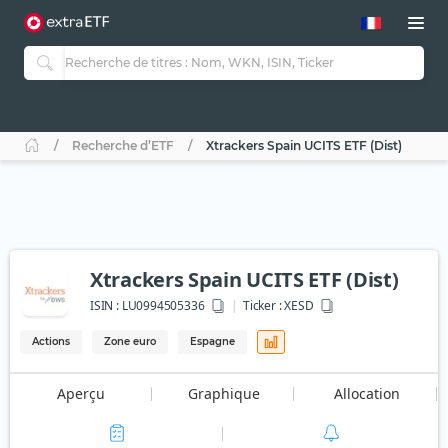
Recherche d’ETF
Xtrackers Spain UCITS ETF (Dist)
Xtrackers Spain UCITS ETF (Dist)
ISIN :
LU0994505336
Ticker :
XESD
Actions
Zone euro
Espagne
Aperçu
Graphique
Allocation