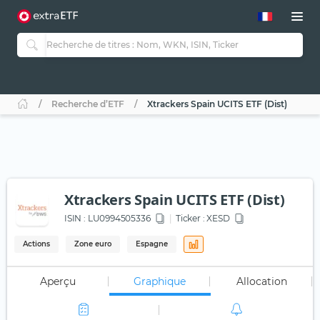
Recherche d’ETF
Xtrackers Spain UCITS ETF (Dist)
Xtrackers Spain UCITS ETF (Dist)
ISIN :
LU0994505336
Ticker :
XESD
Actions
Zone euro
Espagne
Aperçu
Graphique
Allocation