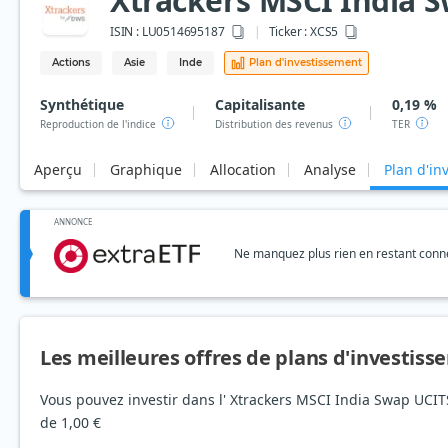
Xtrackers MSCI India 
ISIN :
LU0514695187
Ticker :
XCS5
Actions
Asie
Inde
Plan d'investissement
Synthétique
Capitalisante
0,19 %
Reproduction de l'indice
Distribution des revenus
TER
Aperçu
Graphique
Allocation
Analyse
Plan d'in
ANNONCE
Ne manquez plus rien en restant connec
Les meilleures offres de plans d'investis
Vous pouvez investir dans l' Xtrackers MSCI India Swap UCIT
de 1,00 €