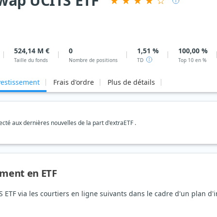
Swap UCITS ETF
524,14 M €
0
1,51 %
100,00 %
Taille du fonds
Nombre de positions
TD
Top 10 en %
vestissement
Frais d'ordre
Plus de détails
té aux dernières nouvelles de la part d'extraETF .
sement en ETF
S ETF via les courtiers en ligne suivants dans le cadre d'un plan 