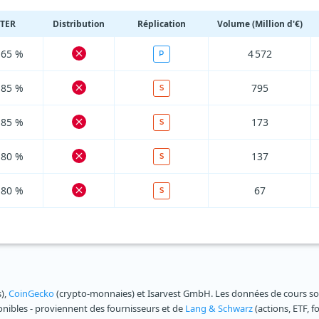
TER
Distribution
Réplication
Volume (Million d'€)
,65 %
4 572
P
,85 %
795
S
,85 %
173
S
,80 %
137
S
,80 %
67
S
s),
CoinGecko
(crypto-monnaies) et Isarvest GmbH. Les données de cours sont
ponibles - proviennent des fournisseurs et de
Lang & Schwarz
(actions, ETF, f