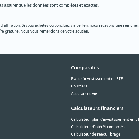
as assurer que les données sont complètes et exactes.
 d'affiliation. Si vous achetez ou concluez via ce lien, nous recevons une rémunéra
re gratuite. Nous vous remercions de votre soutien.
Comparatifs
Plans d’investissement en ETF
Courtiers
Assurances vie
Calculateurs financiers
Calculateur plan d’investissement en E
Calculateur d’intérêt composés
Calculateur de rééquilibrage