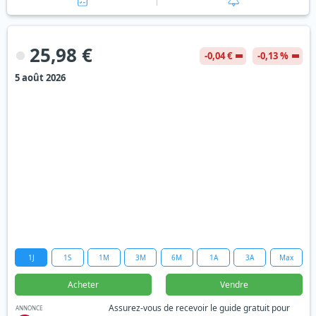
25,98 €
-0,04 €
-0,13 %
5 août 2026
1J
1S
1M
3M
6M
1A
3A
Max
Acheter
Vendre
Assurez-vous de recevoir le guide gratuit pour
ANNONCE