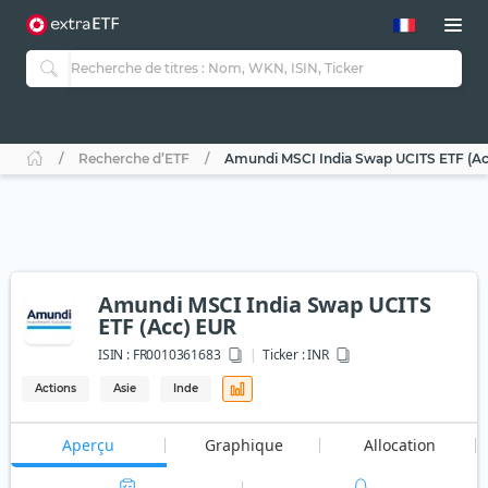
Recherche d’ETF
Amundi MSCI India Swap UCITS ETF (A
Amundi MSCI India Swap UCITS
ETF (Acc) EUR
ISIN :
FR0010361683
Ticker :
INR
Actions
Asie
Inde
Aperçu
Graphique
Allocation