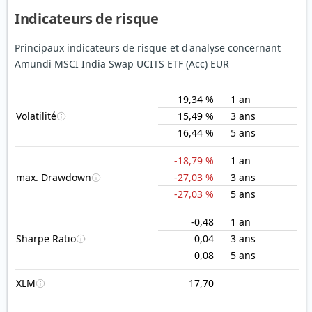
Indicateurs de risque
Principaux indicateurs de risque et d'analyse concernant
Amundi MSCI India Swap UCITS ETF (Acc) EUR
19,34 %
1 an
Volatilité
15,49 %
3 ans
16,44 %
5 ans
-18,79 %
1 an
max. Drawdown
-27,03 %
3 ans
-27,03 %
5 ans
-0,48
1 an
Sharpe Ratio
0,04
3 ans
0,08
5 ans
XLM
17,70