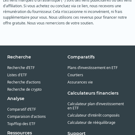
Les liens marqués d'un astérisque (*) sont des liens publicitaires ou des liens
d'affiliation. Si vous achetez ou concluez via ce lien, nous recevons une
rémunération du fournisseur. Cela n'occasionne ni inconvénient, ni frais
supplémentaire pour vous. Nous utilisons ces revenus pour financer notre
offre gratuite. Nous vous remercions de votre soutien.
Recherche
Comparatifs
Recherche d’ETF
Plans d’investissement en ETF
Listes d'ETF
Courtiers
Recherche d’actions
Assurances vie
Recherche de crypto
Calculateurs financiers
Analyse
Calculateur plan d’investissement
en ETF
Comparatif d’ETF
Calculateur d’intérêt composés
Comparaison d'actions
Calculateur de rééquilibrage
Top/Flop des ETF
Ressources
Support