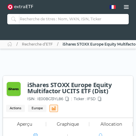
Recherche d’ETF
iShares STOXX Europe Equity Multifactor
iShares STOXX Europe Equity
Multifactor UCITS ETF (Dist)
ISIN :
IE00BG13YL86
Ticker :
IFSD
Actions
Europe
Aperçu
Graphique
Allocation