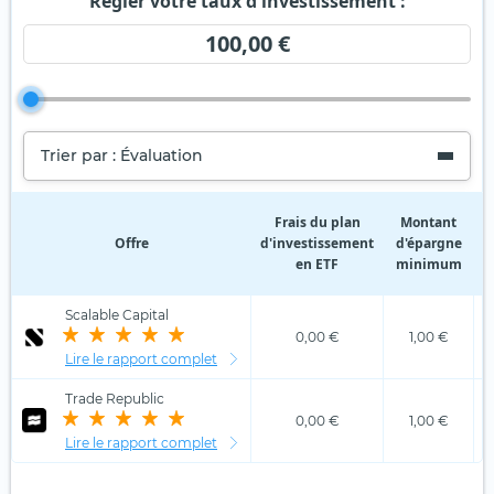
Régler votre taux d'investissement :
100,00 €
Trier par : Évaluation
Frais du plan
Montant
Offre
d'investissement
d'épargne
d
en ETF
minimum
Scalable Capital
0,00 €
1,00 €
Lire le rapport complet
Trade Republic
0,00 €
1,00 €
Lire le rapport complet