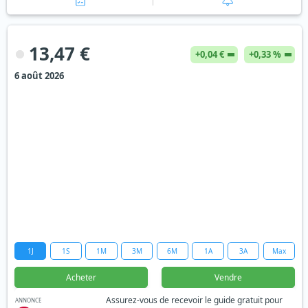
13,47 €
+0,04 €
+0,33 %
6 août 2026
1J
1S
1M
3M
6M
1A
3A
Max
Acheter
Vendre
Assurez-vous de recevoir le guide gratuit pour
ANNONCE