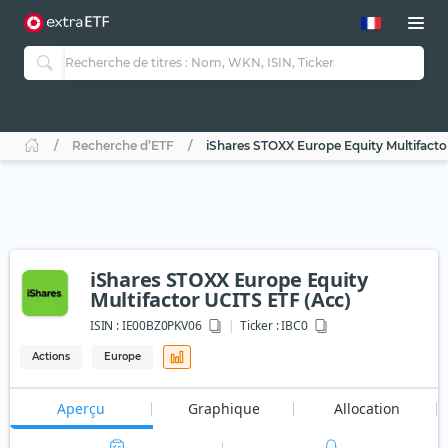
Recherche d’ETF
iShares STOXX Europe Equity Multifacto
iShares STOXX Europe Equity
Multifactor UCITS ETF (Acc)
ISIN :
IE00BZ0PKV06
Ticker :
IBC0
Actions
Europe
Aperçu
Graphique
Allocation