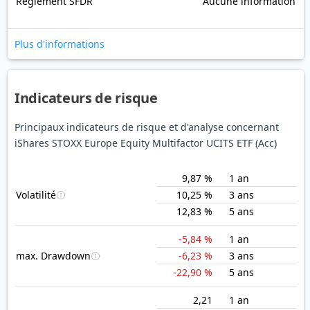
Règlement SFDR
Aucune information
Plus d'informations
Indicateurs de risque
Principaux indicateurs de risque et d'analyse concernant
iShares STOXX Europe Equity Multifactor UCITS ETF (Acc)
9,87 %
1 an
Volatilité
10,25 %
3 ans
12,83 %
5 ans
-5,84 %
1 an
max. Drawdown
-6,23 %
3 ans
-22,90 %
5 ans
2,21
1 an