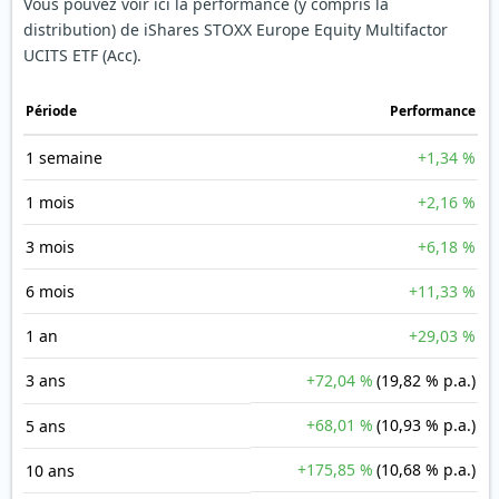
Vous pouvez voir ici la performance (y compris la
distribution) de iShares STOXX Europe Equity Multifactor
UCITS ETF (Acc).
Période
Performance
1 semaine
+1,34 %
1 mois
+2,16 %
3 mois
+6,18 %
6 mois
+11,33 %
1 an
+29,03 %
3 ans
+72,04 %
(19,82 % p.a.)
+68,01 %
(10,93 % p.a.)
5 ans
+175,85 %
(10,68 % p.a.)
10 ans