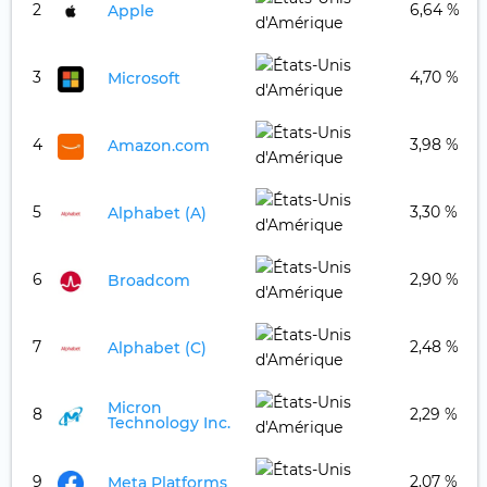
2
6,64 %
Apple
3
4,70 %
Microsoft
4
3,98 %
Amazon.com
5
3,30 %
Alphabet (A)
6
2,90 %
Broadcom
7
2,48 %
Alphabet (C)
Micron
8
2,29 %
Technology Inc.
9
2,07 %
Meta Platforms