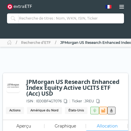
Recherche d’ETF
JPMorgan US Research Enhanced Index 
JPMorgan US Research Enhanced
Index Equity Active UCITS ETF
(Acc) USD
ISIN :
IE00BF4G7076
Ticker :
JREU
Actions
Amérique du Nord
États-Unis
Aperçu
Graphique
Allocation