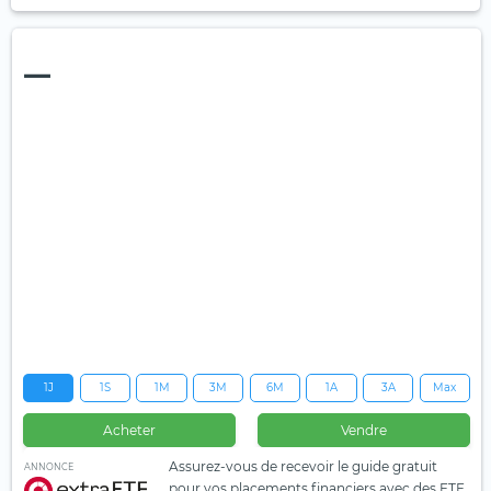
—
1J
1S
1M
3M
6M
1A
3A
Max
Acheter
Vendre
Assurez-vous de recevoir le guide gratuit
ANNONCE
pour vos placements financiers avec des ETF.