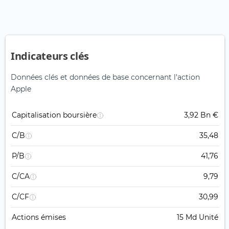
Indicateurs clés
Données clés et données de base concernant l'action
Apple
Capitalisation boursière
3,92 Bn €
C/B
35,48
P/B
41,76
C/CA
9,79
C/CF
30,99
Actions émises
15 Md Unité