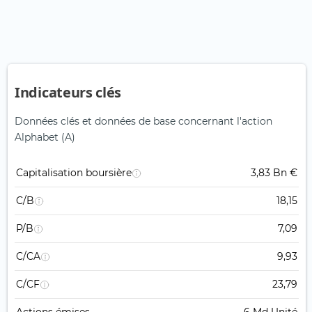
Indicateurs clés
Données clés et données de base concernant l'action
Alphabet (A)
Capitalisation boursière
3,83 Bn €
C/B
18,15
P/B
7,09
C/CA
9,93
C/CF
23,79