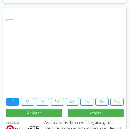
—
1J
1S
1M
3M
6M
1A
3A
Max
Acheter
Vendre
Assurez-vous de recevoir le guide gratuit
ANNONCE
pour vos placements financiers avec des ETF.