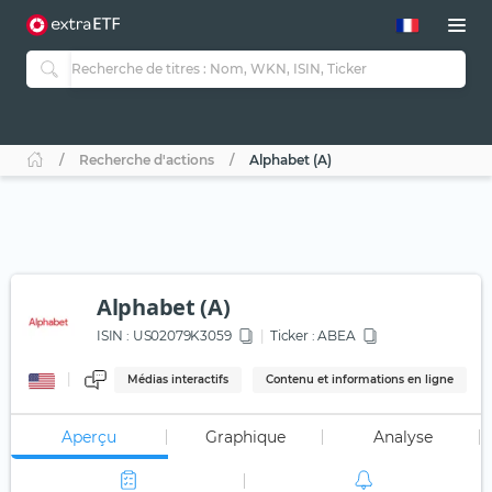
Recherche d'actions
Alphabet (A)
Alphabet (A)
ISIN :
US02079K3059
Ticker :
ABEA
Médias interactifs
Contenu et informations en ligne
Aperçu
Graphique
Analyse