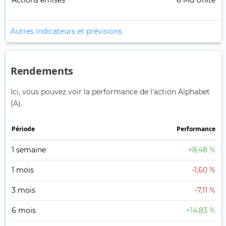
Actions émises
6 Md Unité
Autres indicateurs et prévisions
Rendements
Ici, vous pouvez voir la performance de l'action Alphabet
(A).
Période
Performance
1 semaine
+8,48 %
1 mois
-1,60 %
3 mois
-7,11 %
6 mois
+14,83 %