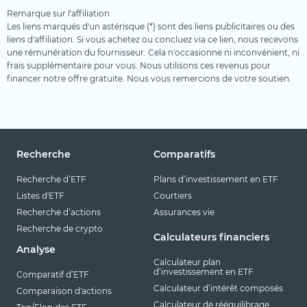
Remarque sur l'affiliation
Les liens marqués d'un astérisque (*) sont des liens publicitaires ou des
liens d'affiliation. Si vous achetez ou concluez via ce lien, nous recevons
une rémunération du fournisseur. Cela n'occasionne ni inconvénient, ni
frais supplémentaire pour vous. Nous utilisons ces revenus pour
financer notre offre gratuite. Nous vous remercions de votre soutien.
Recherche
Comparatifs
Recherche d’ETF
Plans d’investissement en ETF
Listes d'ETF
Courtiers
Recherche d’actions
Assurances vie
Recherche de crypto
Calculateurs financiers
Analyse
Calculateur plan
d’investissement en ETF
Comparatif d’ETF
Calculateur d’intérêt composés
Comparaison d'actions
Calculateur de rééquilibrage