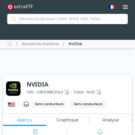
Recherche d'actions
NVIDIA
NVIDIA
ISIN :
US67066G1040
Ticker :
NVD
Semi-conducteurs
Semi-conducteurs
Aperçu
Graphique
Analyse