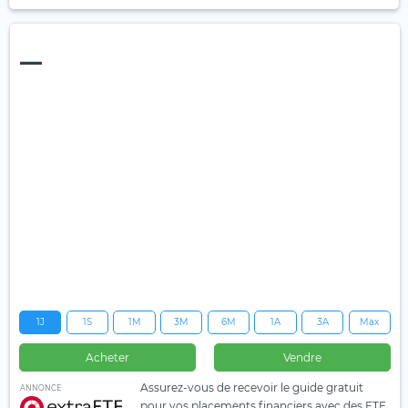
—
1J
1S
1M
3M
6M
1A
3A
Max
Acheter
Vendre
Assurez-vous de recevoir le guide gratuit
ANNONCE
pour vos placements financiers avec des ETF.