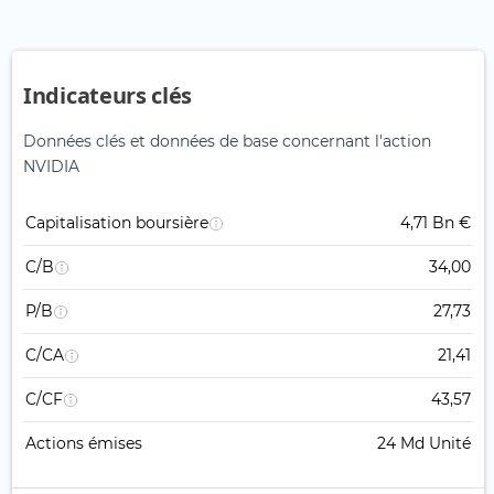
Indicateurs clés
Données clés et données de base concernant l'action
NVIDIA
Capitalisation boursière
4,71 Bn €
C/B
34,00
P/B
27,73
C/CA
21,41
C/CF
43,57
Actions émises
24 Md Unité