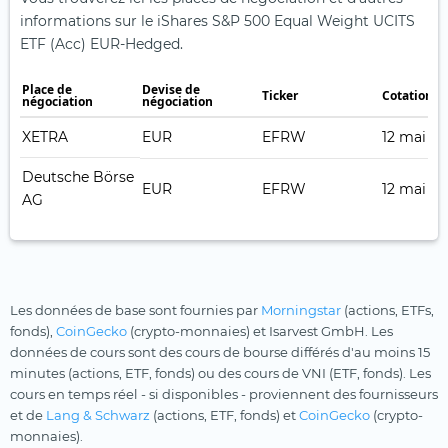
informations sur le iShares S&P 500 Equal Weight UCITS
ETF (Acc) EUR-Hedged.
Place de
Devise de
Ticker
Cotation e
négociation
négociation
XETRA
EUR
EFRW
12 mai 2
Deutsche Börse
EUR
EFRW
12 mai 2
AG
Les données de base sont fournies par
Morningstar
(actions, ETFs,
fonds),
CoinGecko
(crypto-monnaies) et Isarvest GmbH. Les
données de cours sont des cours de bourse différés d'au moins 15
minutes (actions, ETF, fonds) ou des cours de VNI (ETF, fonds). Les
cours en temps réel - si disponibles - proviennent des fournisseurs
et de
Lang & Schwarz
(actions, ETF, fonds) et
CoinGecko
(crypto-
monnaies).