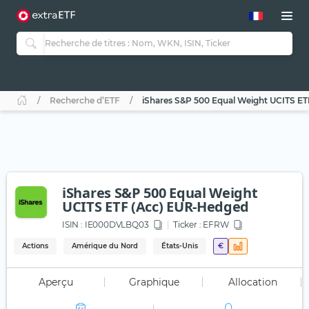
Recherche d’ETF
iShares S&P 500 Equal Weight UCITS E
iShares S&P 500 Equal Weight
UCITS ETF (Acc) EUR-Hedged
ISIN :
IE000DVLBQ03
Ticker :
EFRW
Actions
Amérique du Nord
États-Unis
€
Aperçu
Graphique
Allocation