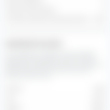
Positions obligataires
0
Trésorerie et autres positions
9
% du patrimoine dans les 10 premières positions
2,65 %
Capitalisation boursière
Ici, vous pouvez voir la répartition en pourcentage du
iShares S&P 500 Equal Weight UCITS ETF (Acc) EUR-
Hedged selon la capitalisation boursière. La capitalisation
boursière reflète la valeur boursière actuelle d'une
entreprise cotée en bourse.
Très forte
3,58 %
Forte
24,10 %
Moyenne
59,68 %