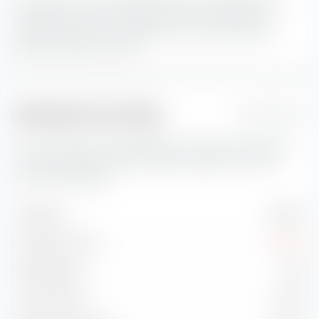
boursière moyen constituent la plus grande part du
portefeuille.
Les actions Blend sont une combinaison
d'actions Value et Growth
Indicateurs de risque
1 Jahr
Vous trouverez ici des indicateurs de risque importants
concernant iShares S&P 500 Equal Weight UCITS ETF
(Acc) EUR-Hedged.
Volatilité
10,23 %
Drawdown max.
-8,52 %
Sharpe Ratio
0,91
Treynor Ratio
8,71 %