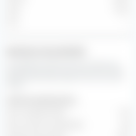
Faible
12,64 %
Micro
—
Indicateurs de portefeuille
Ceci représente les prévisions pour les indicateurs de
portefeuille ainsi que les taux de valeur et de croissance
de iShares S&P 500 Equal Weight UCITS ETF (Acc) EUR-
Hedged.
Indicateurs de portefeuille (prévision)
Ratio cours/bénéfice (PER)
17,27
Ratio cours/valeur comptable (P/B)
2,83