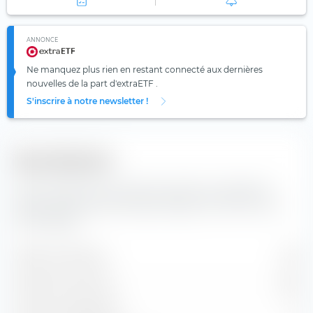
ANNONCE
Ne manquez plus rien en restant connecté aux dernières
nouvelles de la part d'extraETF .
S'inscrire à notre newsletter !
Diversification
Vous trouverez ici le nombre de valeurs composants
l'indice iShares S&P 500 Equal Weight UCITS ETF (Acc)
EUR-Hedged.
Valeurs contenues
513
Positions en actions
504