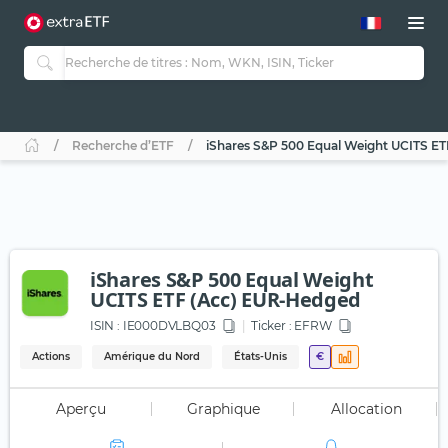
Recherche d’ETF
iShares S&P 500 Equal Weight UCITS E
iShares S&P 500 Equal Weight
UCITS ETF (Acc) EUR-Hedged
ISIN :
IE000DVLBQ03
Ticker :
EFRW
Actions
Amérique du Nord
États-Unis
€
Aperçu
Graphique
Allocation