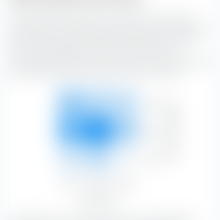
La "Boîte de style de placement extraETF" est un outil
extrêmement utile pour la construction de portefeuille. La
boîte classe le iShares S&P 500 Equal Weight UCITS ETF
(Acc) EUR-Hedged le long de l'axe vertical selon la
capitalisation boursière, et le long de l'axe horizontal selon
les caractéristiques de substance et de croissance.
Forte
Capitalisation boursière
12,57 %
8,22 %
6,94 %
27,72 %
Moyen
20,04 %
28,75 %
10,83 %
59,62 %
Faible
4,54 %
7,40 %
0,72 %
12,66 %
Value
Blend
Growth
37,14 %
44,37 %
18,49 %
Type d'actions
Avec 28,75 %, les actions Blend avec une capitalisation