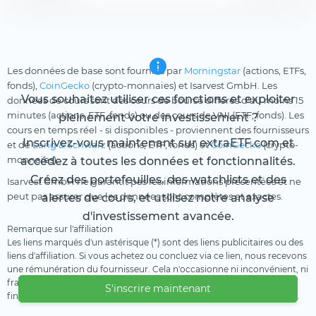
Les données de base sont fournies par
Morningstar
(actions, ETFs,
fonds),
CoinGecko
(crypto-monnaies) et Isarvest GmbH. Les
Vous souhaitez utiliser ces fonctions et exploiter
données de cours sont des cours de bourse différés d'au moins 15
minutes (actions, ETF, fonds) ou des cours de VNI (ETF, fonds). Les
pleinement votre investissement ?
cours en temps réel - si disponibles - proviennent des fournisseurs
Inscrivez-vous maintenant sur extraETF.com et
et de
Lang & Schwarz
(actions, ETF, fonds) et
CoinGecko
(crypto-
monnaies).
accédez à toutes les données et fonctionnalités.
Créez des portefeuilles, des watchlists et des
Isarvest GmbH ne garantit pas les informations présentées et ne
peut pas assurer que les données sont complètes et exactes.
alertes de cours, et utilisez notre analyse
d'investissement avancée.
Remarque sur l'affiliation
Les liens marqués d'un astérisque (*) sont des liens publicitaires ou des
liens d'affiliation. Si vous achetez ou concluez via ce lien, nous recevons
une rémunération du fournisseur. Cela n'occasionne ni inconvénient, ni
frais supplémentaire pour vous. Nous utilisons ces revenus pour
S'inscrire maintenant
financer notre offre gratuite. Nous vous remercions de votre soutien.