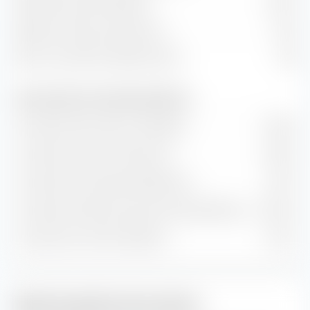
Rendement des dividendes
1,83 %
Rapport prix/flux de trésorerie
10,51
Ratio cours/chiffre d'affaires (P/S)
1,78
Taux de valeur et de croissance (prévision)
Croissance de la valeur comptable
4,89 %
Croissance du flux de trésorerie
4,98 %
Croissance historique des bénéfices
2,16 %
Croissance estimée à long terme des bénéfices
10,02 %
Croissance du chiffre d'affaires
5,61 %
Style de gestion des actions