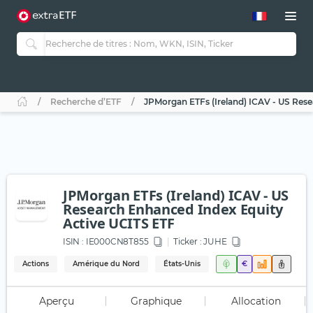
Recherche d’ETF
JPMorgan ETFs (Ireland) ICAV - US Res
JPMorgan ETFs (Ireland) ICAV - US
Research Enhanced Index Equity
Active UCITS ETF
ISIN :
IE000CN8T855
Ticker :
JUHE
Actions
Amérique du Nord
États-Unis
€
Aperçu
Graphique
Allocation