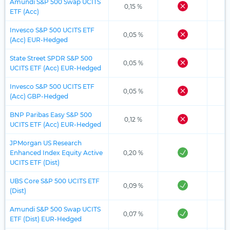
Amundi S&P 500 Swap UCITS
0,15 %
ETF (Acc)
Invesco S&P 500 UCITS ETF
0,05 %
(Acc) EUR-Hedged
State Street SPDR S&P 500
0,05 %
UCITS ETF (Acc) EUR-Hedged
Invesco S&P 500 UCITS ETF
0,05 %
(Acc) GBP-Hedged
BNP Paribas Easy S&P 500
0,12 %
UCITS ETF (Acc) EUR-Hedged
JPMorgan US Research
Enhanced Index Equity Active
0,20 %
UCITS ETF (Dist)
UBS Core S&P 500 UCITS ETF
0,09 %
(Dist)
Amundi S&P 500 Swap UCITS
0,07 %
ETF (Dist) EUR-Hedged