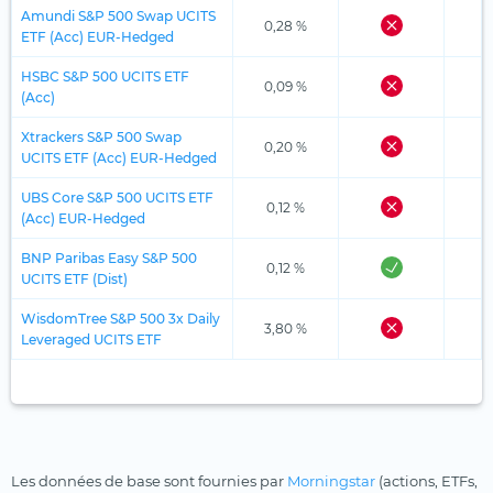
Amundi S&P 500 Swap UCITS
0,28 %
ETF (Acc) EUR-Hedged
HSBC S&P 500 UCITS ETF
0,09 %
(Acc)
Xtrackers S&P 500 Swap
0,20 %
UCITS ETF (Acc) EUR-Hedged
UBS Core S&P 500 UCITS ETF
0,12 %
(Acc) EUR-Hedged
BNP Paribas Easy S&P 500
0,12 %
UCITS ETF (Dist)
WisdomTree S&P 500 3x Daily
3,80 %
Leveraged UCITS ETF
Les données de base sont fournies par
Morningstar
(actions, ETFs,