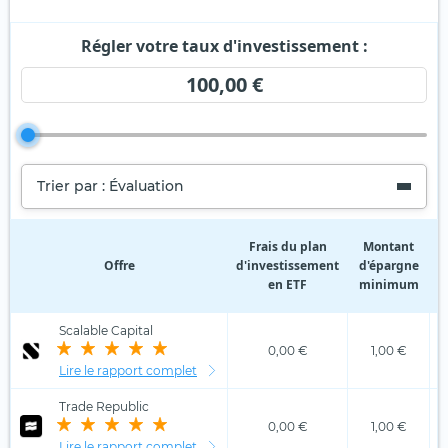
Régler votre taux d'investissement :
100,00 €
Trier par : Évaluation
Frais du plan
Montant
Offre
d'investissement
d'épargne
d
en ETF
minimum
Scalable Capital
0,00 €
1,00 €
Lire le rapport complet
Trade Republic
0,00 €
1,00 €
Lire le rapport complet