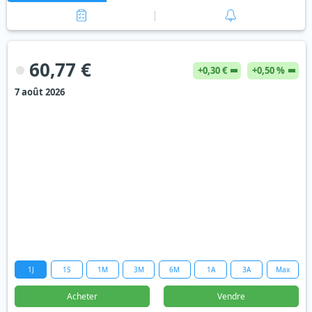
60,77 €
+0,30 €
+0,50 %
7 août 2026
1J
1S
1M
3M
6M
1A
3A
Max
Acheter
Vendre