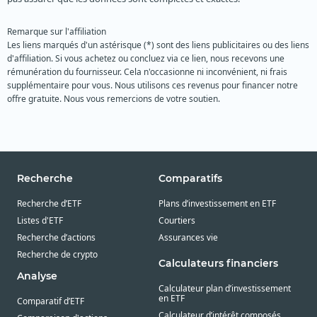
Remarque sur l'affiliation
Les liens marqués d'un astérisque (*) sont des liens publicitaires ou des liens
d'affiliation. Si vous achetez ou concluez via ce lien, nous recevons une
rémunération du fournisseur. Cela n'occasionne ni inconvénient, ni frais
supplémentaire pour vous. Nous utilisons ces revenus pour financer notre
offre gratuite. Nous vous remercions de votre soutien.
Recherche
Comparatifs
Recherche d’ETF
Plans d’investissement en ETF
Listes d'ETF
Courtiers
Recherche d’actions
Assurances vie
Recherche de crypto
Calculateurs financiers
Analyse
Calculateur plan d’investissement
en ETF
Comparatif d’ETF
Calculateur d’intérêt composés