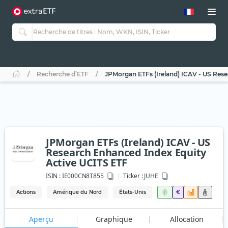
Recherche d’ETF
JPMorgan ETFs (Ireland) ICAV - US Res
JPMorgan ETFs (Ireland) ICAV - US
Research Enhanced Index Equity
Active UCITS ETF
ISIN :
IE000CN8T855
Ticker :
JUHE
Actions
Amérique du Nord
États-Unis
€
Aperçu
Graphique
Allocation