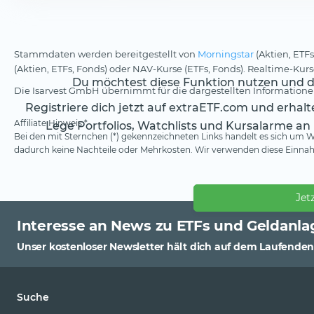
Stammdaten werden bereitgestellt von
Morningstar
(Aktien, ETFs
(Aktien, ETFs, Fonds) oder NAV-Kurse (ETFs, Fonds). Realtime-Ku
Du möchtest diese Funktion nutzen und da
Die Isarvest GmbH übernimmt für die dargestellten Informationen
Registriere dich jetzt auf extraETF.com und erhal
Affiliate Hinweis *
Lege Portfolios, Watchlists und Kursalarme an
Bei den mit Sternchen (*) gekennzeichneten Links handelt es sich um We
dadurch keine Nachteile oder Mehrkosten. Wir verwenden diese Einnahm
Jet
Interesse an News zu ETFs und Geldanla
Unser kostenloser Newsletter hält dich auf dem Laufenden
Suche