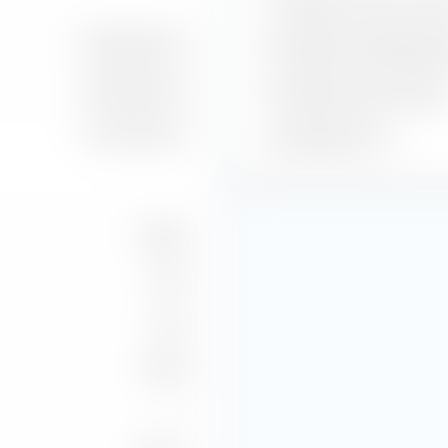
Geschätzter Gewinn je Ak
8.02 Mrd. EUR
Geschätzte Dividendenren
9.76 Mrd. EUR
Geschätzte Gewinnrendit
9.77 Mrd. EUR
Geschätztes KGV
59.82
3.79
3.22
52.38
—