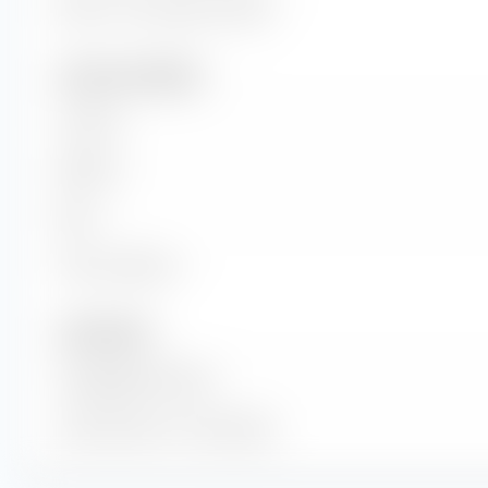
Return on Investment (ROI)
Umsatz und Cashflow
Umsatz
EBITDA
EBIT
Freier Cashflow
Anzahl Aktien
Ausgegebene Aktien
Anzahl Aktien im Streu­besitz