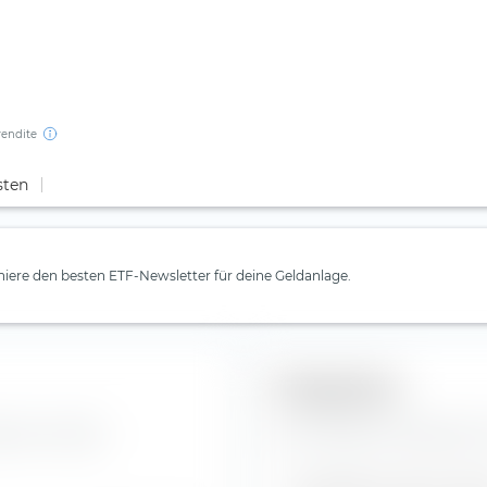
rendite
sten
iere den besten ETF-Newsletter für deine Geldanlage.
Prognosen
ns Inc Aktie.
Hier findest du Prognosen z