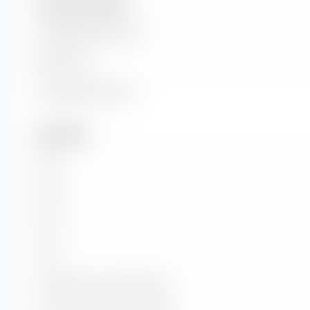
Unternehmensgrösse
Marktkapitalisierung
Marktwert
Unternehmenswert
Kennzahlen
KGV
KBV
KUV
KCV
KG-Wachstum (PEG Ratio)