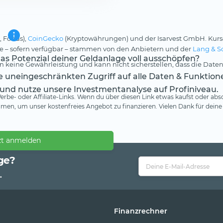
, Fonds),
CoinGecko
(Kryptowährungen) und der Isarvest GmbH. Kurs
rse – sofern verfügbar – stammen von den Anbietern und der
Lang & S
s Potenzial deiner Geldanlage voll ausschöpfen?
 keine Gewährleistung und kann nicht sicherstellen, dass die Daten
te uneingeschränkten Zugriff auf alle Daten & Funktion
 und nutze unsere Investmentanalyse auf Profiniveau.
rbe- oder Affiliate-Links. Wenn du über diesen Link etwas kaufst oder absc
en, um unser kostenfreies Angebot zu finanzieren. Vielen Dank für deine
zt anmelden
ge?
.
Finanzrechner