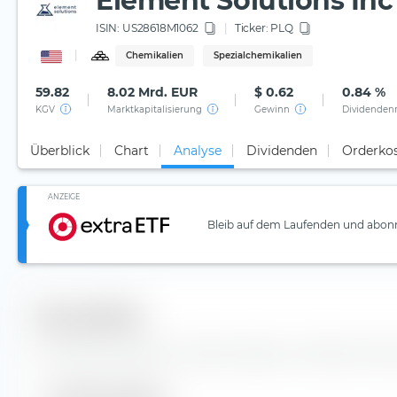
Element Solutions Inc
ISIN:
US28618M1062
Ticker:
PLQ
Chemikalien
Spezialchemikalien
59.82
8.02 Mrd. EUR
$ 0.62
0.84 %
KGV
Marktkapitalisierung
Gewinn
Dividenden
Überblick
Chart
Analyse
Dividenden
Orderko
ANZEIGE
Bleib auf dem Laufenden und abonn
Kennzahlen
Wichtige Kennzahlen und Stammdaten zur Element Solutio