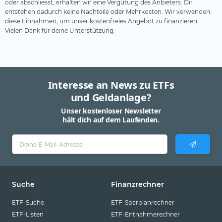
oder abschliesst, erhalten wir eine Vergütung des Anbieters. Dir
entstehen dadurch keine Nachteile oder Mehrkosten. Wir verwenden
diese Einnahmen, um unser kostenfreies Angebot zu finanzieren.
Vielen Dank für deine Unterstützung.
Interesse an News zu ETFs
und Geldanlage?
Unser kostenloser Newsletter
hält dich auf dem Laufenden.
Suche
Finanzrechner
ETF-Suche
ETF-Sparplanrechner
ETF-Listen
ETF-Entnahmerechner