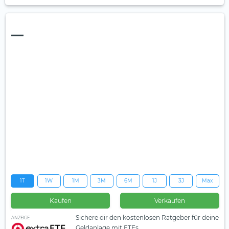
—
1T
1W
1M
3M
6M
1J
3J
Max
Kaufen
Verkaufen
Sichere dir den kostenlosen Ratgeber für deine
ANZEIGE
Geldanlage mit ETFs.