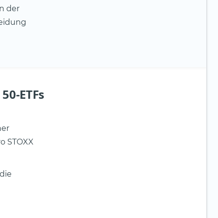
n der
heidung
 50-ETFs
her
uro STOXX
die