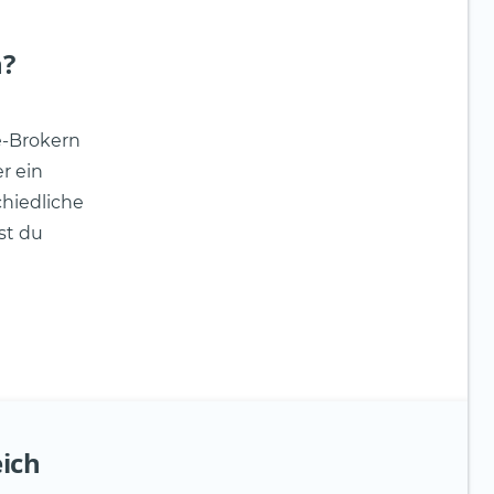
n?
e-Brokern
r ein
chiedliche
st du
eich