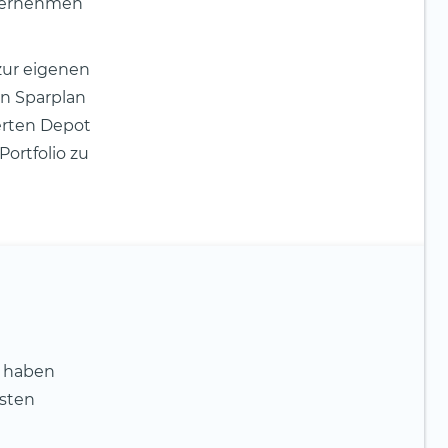
nternehmen
zur eigenen
in Sparplan
ierten Depot
ortfolio zu
s haben
gsten