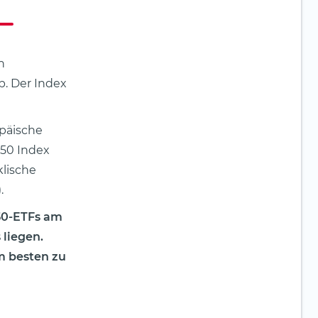
n
. Der Index
opäische
50 Index
klische
.
 50-ETFs am
 liegen.
m besten zu