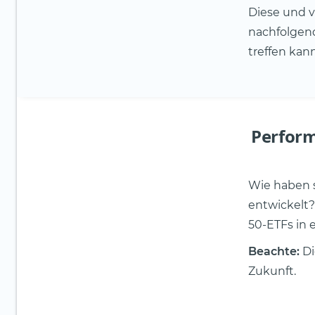
Diese und v
nachfolgend
treffen kann
Perform
Wie haben s
entwickelt?
50-ETFs in 
Beachte:
Di
Zukunft.