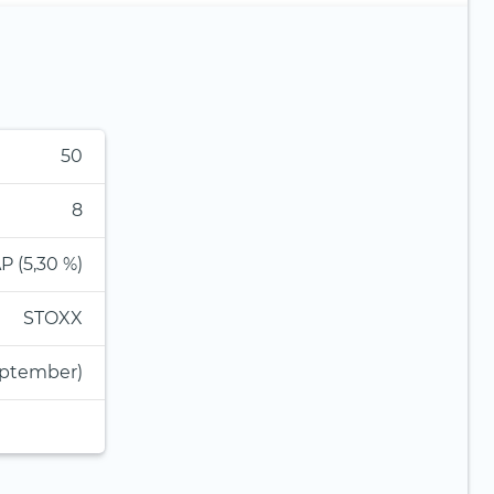
50
8
P (5,30 %)
STOXX
eptember)