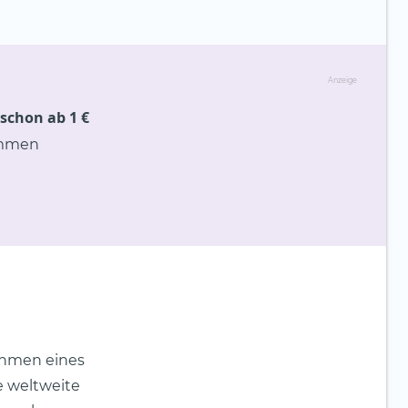
Anzeige
 schon ab 1 €
ommen
ehmen eines
e weltweite