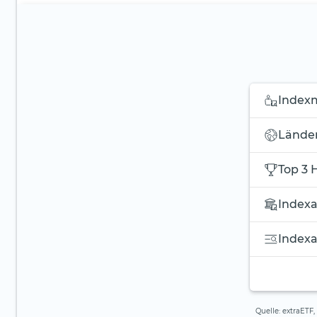
Indexm
Länder
Top 3 
Indexa
Index
Quelle: extraETF