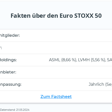
Fakten über den Euro STOXX 50
itglieder:
:
Holdings:
ASML (8,66 %), LVMH (5,56 %), SA
nbieter:
anpassung:
Jährlich (S
Zum Factsheet
, Datenstand: 21.05.2024