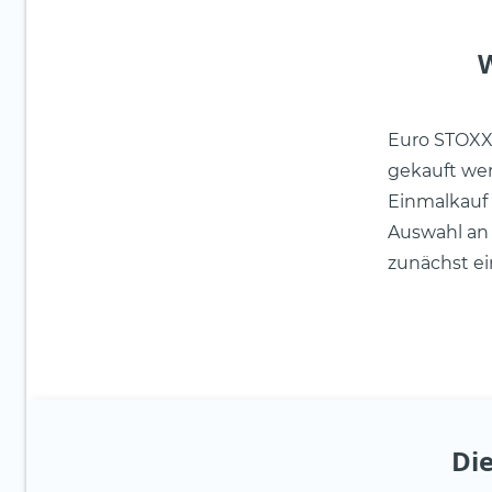
W
Euro STOXX
gekauft wer
Einmalkauf 
Auswahl an
zunächst e
Die