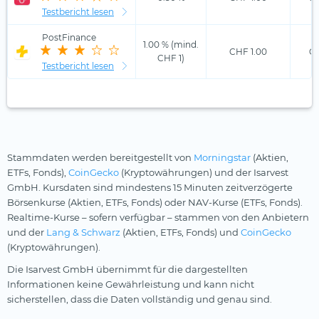
Testbericht lesen
PostFinance
1.00 % (mind.
CHF 1.00
CH
CHF 1)
Testbericht lesen
Stammdaten werden bereitgestellt von
Morningstar
(Aktien,
ETFs, Fonds),
CoinGecko
(Kryptowährungen) und der Isarvest
GmbH. Kursdaten sind mindestens 15 Minuten zeitverzögerte
Börsenkurse (Aktien, ETFs, Fonds) oder NAV-Kurse (ETFs, Fonds).
Realtime-Kurse – sofern verfügbar – stammen von den Anbietern
und der
Lang & Schwarz
(Aktien, ETFs, Fonds) und
CoinGecko
(Kryptowährungen).
Die Isarvest GmbH übernimmt für die dargestellten
Informationen keine Gewährleistung und kann nicht
sicherstellen, dass die Daten vollständig und genau sind.