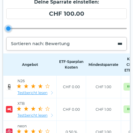
Deine Sparrate einstellen:
CHF 100.00
Sortieren nach: Bewertung
Kos
ETF‑Sparplan
Angebot
Mindestsparrate
CHF
Kosten
ETF-
N26
CHF 0.00
CHF 1.00
KOS
Testbericht lesen
XTB
CHF 0.00
CHF 1.00
KOS
Testbericht lesen
neon
0.50 %
CHF 1.00
CH