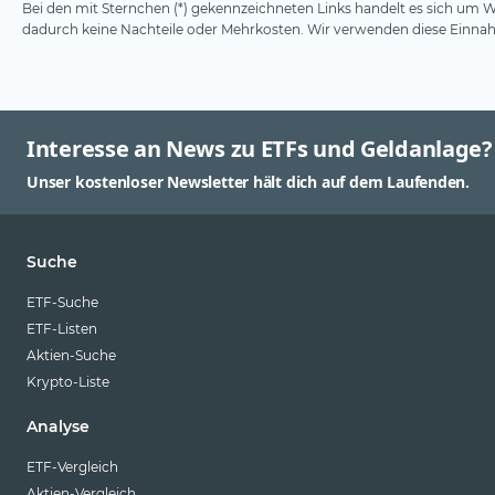
Bei den mit Sternchen (*) gekennzeichneten Links handelt es sich um We
dadurch keine Nachteile oder Mehrkosten. Wir verwenden diese Einnahm
Interesse an News zu ETFs und Geldanlage?
Unser kostenloser Newsletter hält dich auf dem Laufenden.
Suche
ETF-Suche
ETF-Listen
Aktien-Suche
Krypto-Liste
Analyse
ETF-Vergleich
Aktien-Vergleich