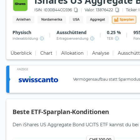
iShares US Aggregate 
ISIN:
IE00B44CGS96
Valor: 13876422
Ticker:
Anleihen
Nordamerika
USA
Aggregat
Sparplan
Physisch
Ausschüttend
0.25 %
95
Indexabbildung
Ertragsverwendung
TER
Fon
Überblick
Chart
Allokation
Analyse
Ausschüt
ANZEIGE
Vermögensaufbau statt Sparmodus:
Beste ETF-Sparplan-Konditionen
Den iShares US Aggregate Bond UCITS ETF kannst du bei f
CHF 100.00