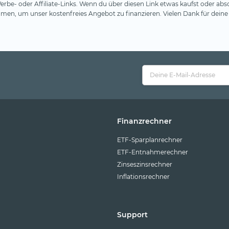
rbe- oder Affiliate-Links. Wenn du über diesen Link etwas kaufst oder absc
en, um unser kostenfreies Angebot zu finanzieren. Vielen Dank für deine
Finanzrechner
ETF-Sparplanrechner
ETF-Entnahmerechner
Zinseszinsrechner
Inflationsrechner
Support