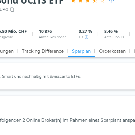
Bond UCITS ETF
IUAG
5.80 Mio. CHF
10’876
0.27 %
8.46 %
dsgrösse
Anzahl Positionen
TD
Anteil Top 10
tungen
Tracking Difference
Sparplan
Orderkosten
 Smart und nachhaltig mit Swisscanto ETFs.
olgenden 2 Online Broker(n) im Rahmen eines Sparplans anspar