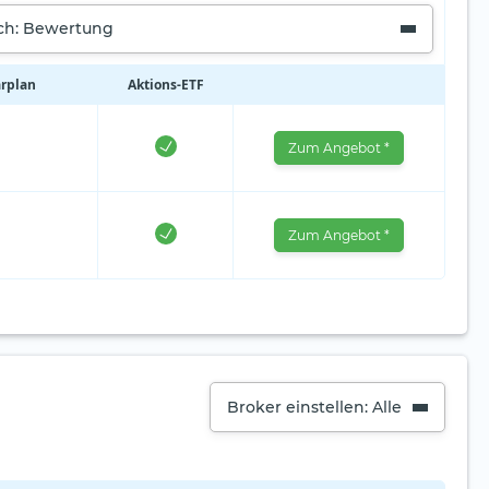
ach: Bewertung
arplan
Aktions‑ETF
Zum Angebot *
Zum Angebot *
Broker einstellen: Alle