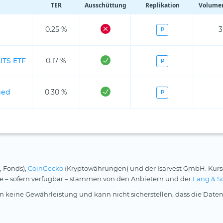
TER
Ausschüttung
Replikation
Volumen
0.25 %
3
P
ITS ETF
0.17 %
P
ged
0.30 %
P
, Fonds),
CoinGecko
(Kryptowährungen) und der Isarvest GmbH. Kurs
rse – sofern verfügbar – stammen von den Anbietern und der
Lang & S
 keine Gewährleistung und kann nicht sicherstellen, dass die Daten