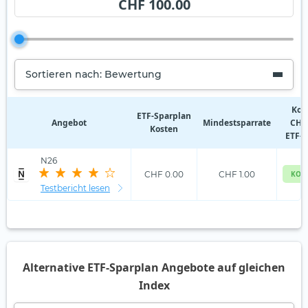
CHF 100.00
Sortieren nach: Bewertung
Kos
ETF‑Sparplan
Angebot
Mindestsparrate
CHF 
Kosten
ETF-S
N26
CHF 0.00
CHF 1.00
KOS
Testbericht lesen
Alternative ETF-Sparplan Angebote auf gleichen
Index