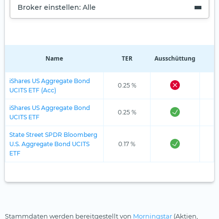
Broker einstellen: Alle
Name
TER
Ausschüttung
R
iShares US Aggregate Bond
0.25 %
UCITS ETF (Acc)
iShares US Aggregate Bond
0.25 %
UCITS ETF
State Street SPDR Bloomberg
U.S. Aggregate Bond UCITS
0.17 %
ETF
Stammdaten werden bereitgestellt von
Morningstar
(Aktien,