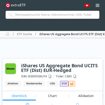
ETF Suche
iShares US Aggregate Bond UCITS ETF (Dist)
iShares US Aggregate Bond UCITS
ETF (Dist) EUR-Hedged
ISIN:
IE00093SKUY4
Ticker:
CEBX
Anleihen
Nordamerika
USA
EUR
Überblick
Chart
Allokation