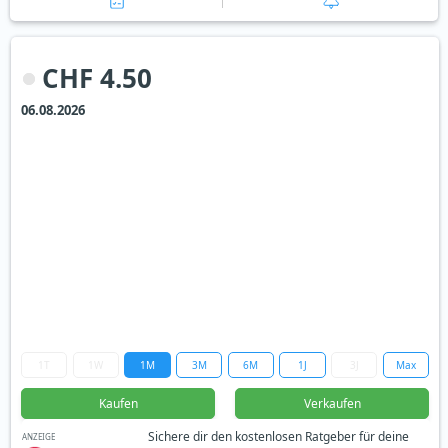
CHF 4.50
06.08.2026
1T
1W
1M
3M
6M
1J
3J
Max
Kaufen
Verkaufen
Sichere dir den kostenlosen Ratgeber für deine
ANZEIGE