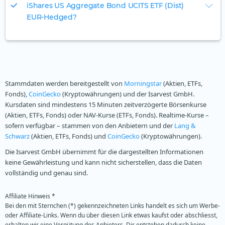
iShares US Aggregate Bond UCITS ETF (Dist)
EUR-Hedged?
Stammdaten werden bereitgestellt von
Morningstar
(Aktien, ETFs,
Fonds),
CoinGecko
(Kryptowährungen) und der Isarvest GmbH.
Kursdaten sind mindestens 15 Minuten zeitverzögerte Börsenkurse
(Aktien, ETFs, Fonds) oder NAV-Kurse (ETFs, Fonds). Realtime-Kurse –
sofern verfügbar – stammen von den Anbietern und der
Lang &
Schwarz
(Aktien, ETFs, Fonds) und
CoinGecko
(Kryptowährungen).
Die Isarvest GmbH übernimmt für die dargestellten Informationen
keine Gewährleistung und kann nicht sicherstellen, dass die Daten
vollständig und genau sind.
Affiliate Hinweis *
Bei den mit Sternchen (*) gekennzeichneten Links handelt es sich um Werbe-
oder Affiliate-Links. Wenn du über diesen Link etwas kaufst oder abschliesst,
erhalten wir eine Vergütung des Anbieters. Dir entstehen dadurch keine