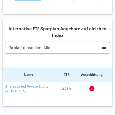
Alternative ETF-Sparplan Angebote auf gleichen
Index
Broker einstellen: Alle
Name
TER
Ausschüttung
R
iShares Listed Private Equity
0.75 %
UCITS ETF (Acc)