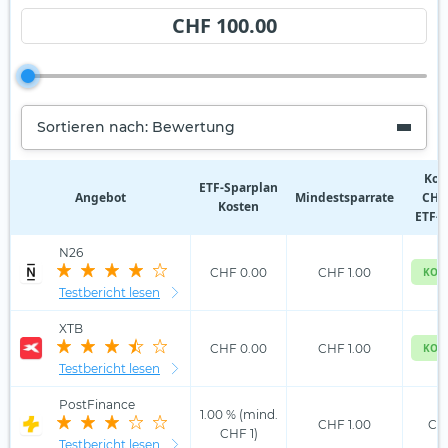
CHF 100.00
Sortieren nach: Bewertung
Kos
ETF‑Sparplan
Angebot
Mindestsparrate
CHF 
Kosten
ETF-S
N26
CHF 0.00
CHF 1.00
KOS
Testbericht lesen
XTB
CHF 0.00
CHF 1.00
KOS
Testbericht lesen
PostFinance
1.00 % (mind.
CHF 1.00
CHF
CHF 1)
Testbericht lesen