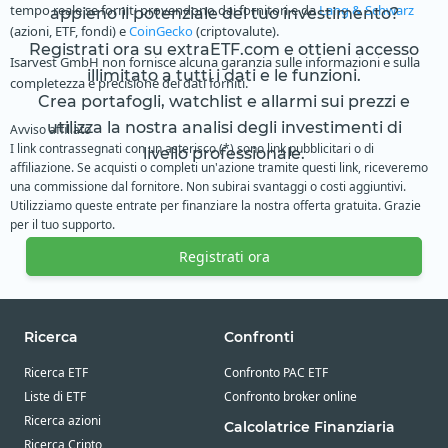
tempo reale se forniti provendono dai fornitori e da
Lang & Schwarz
appieno il potenziale del tuo investimento?
(azioni, ETF, fondi) e
CoinGecko
(criptovalute).
Registrati ora su extraETF.com e ottieni accesso
Isarvest GmbH non fornisce alcuna garanzia sulle informazioni e sulla
illimitato a tutti i dati e le funzioni.
completezza e precisione dei dati forniti.
Crea portafogli, watchlist e allarmi sui prezzi e
utilizza la nostra analisi degli investimenti di
Avviso affiliato
I link contrassegnati con un asterisco (*) sono link pubblicitari o di
livello professionale.
affiliazione. Se acquisti o completi un'azione tramite questi link, riceveremo
una commissione dal fornitore. Non subirai svantaggi o costi aggiuntivi.
Utilizziamo queste entrate per finanziare la nostra offerta gratuita. Grazie
per il tuo supporto.
Registrati ora
Ricerca
Confronti
Ricerca ETF
Confronto PAC ETF
Liste di ETF
Confronto broker online
Ricerca azioni
Calcolatrice Finanziaria
Ricerca Cripto