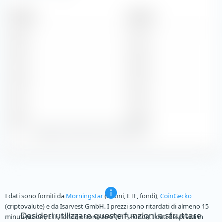
Periodo
Importo
2020
0,15 $
2019
0,30 $
2018
0,29 $
2017
0,31 $
2016
0,04 $
Zeige alle historischen Dividenden
I dati sono forniti da
Morningstar
(azioni, ETF, fondi),
CoinGecko
(criptovalute) e da Isarvest GmbH. I prezzi sono ritardati di almeno 15
Desideri utilizzare queste funzioni e sfruttare
minuti (azioni, ETF, fondi) o sono NAV (ETF, Fondi). I dati dei prezzi in