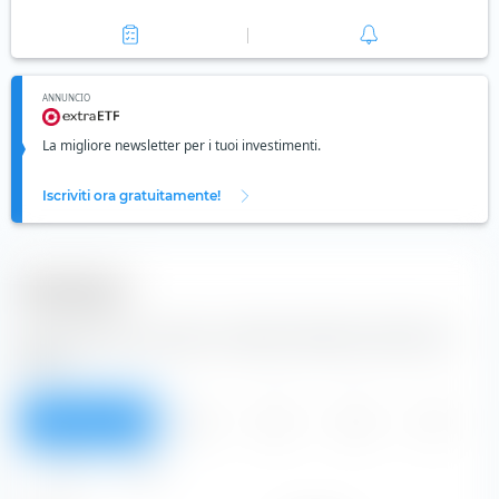
ANNUNCIO
La migliore newsletter per i tuoi investimenti.
Iscriviti ora gratuitamente!
Dividendi
Dalla tabella puoi vedere i dividendi dell'azione VEON Ltd
(ADR).
Panoramica
2020
2019
2018
2017
2016
Tutti